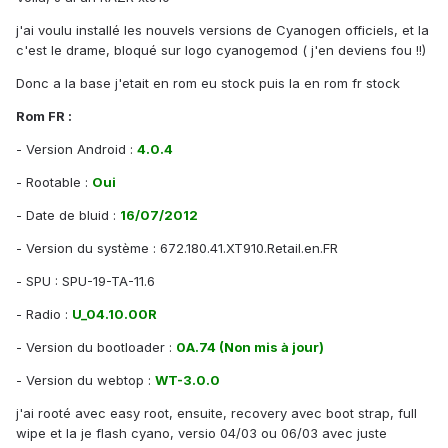
j'ai voulu installé les nouvels versions de Cyanogen officiels, et la
c'est le drame, bloqué sur logo cyanogemod ( j'en deviens fou !!)
Donc a la base j'etait en rom eu stock puis la en rom fr stock
Rom FR :
- Version Android :
4.0.4
- Rootable :
Oui
- Date de bluid :
16/07/2012
- Version du système : 672.180.41.XT910.Retail.en.FR
- SPU : SPU-19-TA-11.6
- Radio :
U_04.10.00R
- Version du bootloader :
0A.74
(Non mis à jour)
- Version du webtop :
WT-3.0.0
j'ai rooté avec easy root, ensuite, recovery avec boot strap, full
wipe et la je flash cyano, versio 04/03 ou 06/03 avec juste