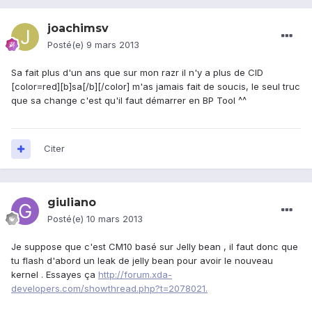
joachimsv
Posté(e)
9 mars 2013
Sa fait plus d'un ans que sur mon razr il n'y a plus de CID
[color=red][b]sa[/b][/color] m'as jamais fait de soucis, le seul truc
que sa change c'est qu'il faut démarrer en BP Tool ^^
Citer
giuliano
Posté(e)
10 mars 2013
Je suppose que c'est CM10 basé sur Jelly bean , il faut donc que
tu flash d'abord un leak de jelly bean pour avoir le nouveau
kernel . Essayes ça
http://forum.xda-
developers.com/showthread.php?t=2078021.