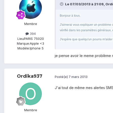
Le 07/03/2013 à 21:09, Ordi
Bonjour à tous.
Membre
J'aimerai vous expliquer un problème qu
vérifié dans les paramètres généraux, c
394
Lieu
PARIS 75020
J'espère que quelqu'un pourra m'aider
Marque:
Apple <3
Modèle:
Iphone 5
je pense avoir le meme problème m
Ordika937
Posté(e)
7 mars 2013
J'ai tout de même mes alertes SMS 
Membre