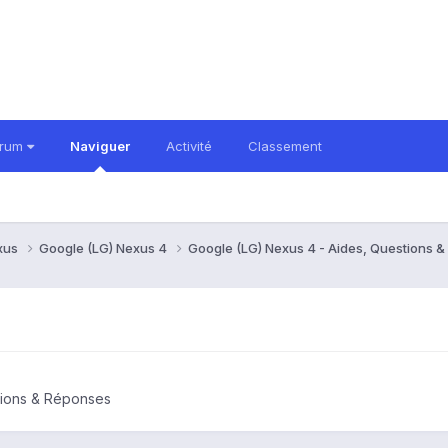
orum
Naviguer
Activité
Classement
xus
Google (LG) Nexus 4
Google (LG) Nexus 4 - Aides, Questions 
tions & Réponses