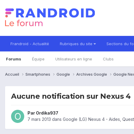
Frandroid - Actualité
Rubriques du site
Sections du f
Forums
Équipe
Utilisateurs en ligne
Clubs
Accueil
Smartphones
Google
Archives Google
Google Ne
Aucune notification sur Nexus 4
Par
Ordika937
7 mars 2013
dans
Google (LG) Nexus 4 - Aides, Ques