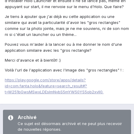
d'installer Holo Launcher et ensuite il ne se lance pas, même en
appuyant sur start, il me renvoie sur le menu d'Holo. Que faire?
Je tiens à ajouter que j'ai déjà eu cette application ou une
similaire qui avait la particularité d'avoir les "gros rectangles"
comme sur la photo jointe, mais je ne me souviens, ni de son nom
ni si c'était un launcher ou un thème...
Pouvez vous m'aider à la lancer ou à me donner le nom d'une
application similaire avec les "gros rectangle?
Merci d'avance et à bientôt! :)
Voilà l'url de l'application avec l'image des "gros rectangles" ! :
https://play.google.com/store/apps/details?
id=com.fanta.holo&feature=search_result#?
t=W251bGwsMSwxLDEsImNvbS5mYW50YS5ob2xvIl0.
Archivé
Ce sujet est désormais archivé et ne peut plus recevoir
de nouvelles réponses.