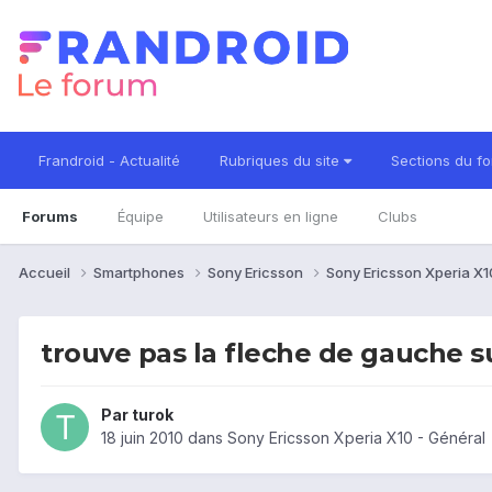
Frandroid - Actualité
Rubriques du site
Sections du f
Forums
Équipe
Utilisateurs en ligne
Clubs
Accueil
Smartphones
Sony Ericsson
Sony Ericsson Xperia X
trouve pas la fleche de gauche s
Par
turok
18 juin 2010
dans
Sony Ericsson Xperia X10 - Général