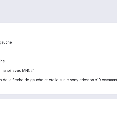
 gauche
che
sonnalisé avec MNC2"
n de la fleche de gauche et etoile sur le sony ericsson x10 commant fa