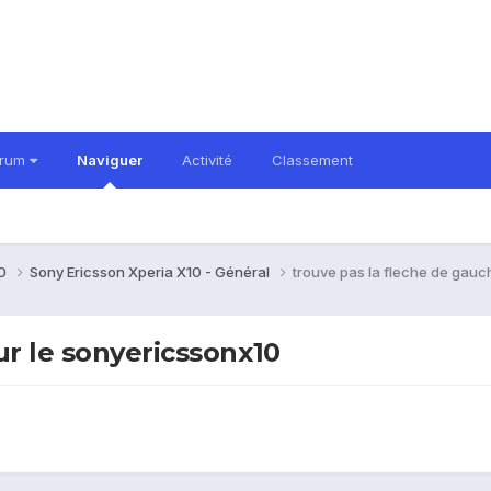
orum
Naviguer
Activité
Classement
10
Sony Ericsson Xperia X10 - Général
trouve pas la fleche de gauc
ur le sonyericssonx10