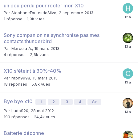
un peu perdu pour rooter mon X10
Par
StephaneFontesdaSilva
,
2 septembre 2013
1
réponse
1,9k
vues
Sony companion ne synchronise pas mes
contacts thunderbird
Par
Marcela A.
,
19 mars 2013
4
réponses
2,6k
vues
X10 s'éteint à 30%-40%
Par
raph9998
,
13 mars 2013
18
réponses
5,8k
vues
Bye bye x10
1
2
3
4
8
Par
LudoS20
,
28 mai 2012
199
réponses
24,4k
vues
Batterie déconne