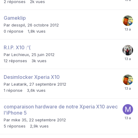
2
réponses
2k
vues
Gameklip
Par
desspil
,
26 octobre 2012
0
réponse
1,8k
vues
R.I.P. X10 :'(
Par
Lechieux
,
25 juin 2012
12
réponses
3k
vues
Desimlocker Xperia X10
Par
Leatarik
,
27 septembre 2012
1
réponse
3,6k
vues
comparaison hardware de notre Xperia X10 avec
l'iPhone 5
Par
mike 35
,
22 septembre 2012
5
réponses
2,9k
vues