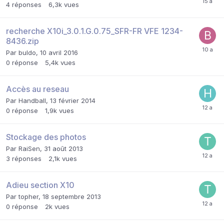
4
réponses
6,3k
vues
recherche X10i_3.0.1.G.0.75_SFR-FR VFE 1234-
8436.zip
Par
buldo
,
10 avril 2016
0
réponse
5,4k
vues
Accès au reseau
Par
Handball
,
13 février 2014
0
réponse
1,9k
vues
Stockage des photos
Par
RaiSen
,
31 août 2013
3
réponses
2,1k
vues
Adieu section X10
Par
topher
,
18 septembre 2013
0
réponse
2k
vues