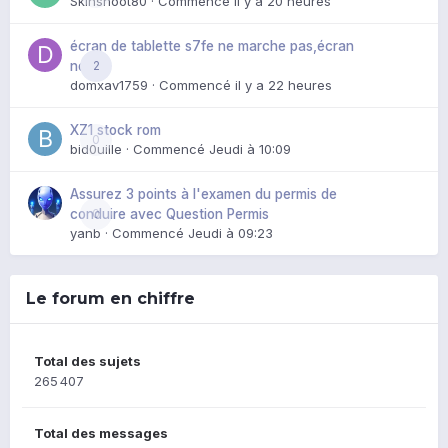
Skinshoot80
· Commencé
il y a 20 heures
écran de tablette s7fe ne marche pas,écran
2
noir
domxav1759
· Commencé
il y a 22 heures
XZ1 stock rom
0
bid0uille
· Commencé
Jeudi à 10:09
Assurez 3 points à l'examen du permis de
0
conduire avec Question Permis
yanb
· Commencé
Jeudi à 09:23
Le forum en chiffre
Total des sujets
265 407
Total des messages