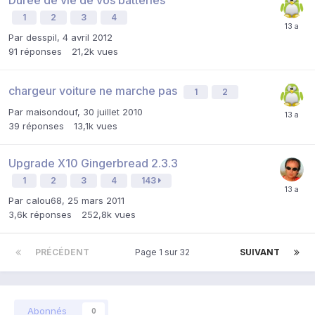
Durée de vie de vos batteries
1
2
3
4
Par
desspil
,
4 avril 2012
91
réponses
21,2k
vues
chargeur voiture ne marche pas
1
2
Par
maisondouf
,
30 juillet 2010
39
réponses
13,1k
vues
Upgrade X10 Gingerbread 2.3.3
1
2
3
4
143
Par
calou68
,
25 mars 2011
3,6k
réponses
252,8k
vues
PRÉCÉDENT
Page 1 sur 32
SUIVANT
Abonnés
0