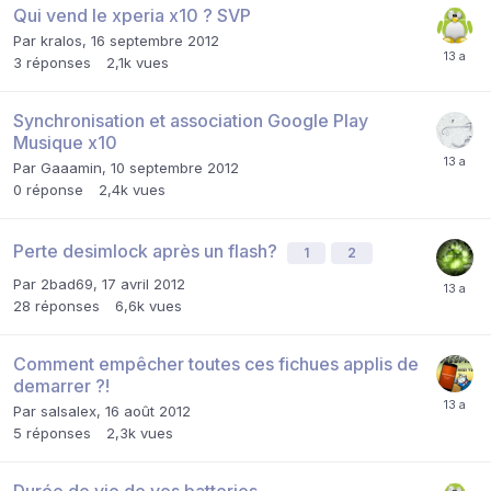
Qui vend le xperia x10 ? SVP
Par
kralos
,
16 septembre 2012
3
réponses
2,1k
vues
Synchronisation et association Google Play
Musique x10
Par
Gaaamin
,
10 septembre 2012
0
réponse
2,4k
vues
Perte desimlock après un flash?
1
2
Par
2bad69
,
17 avril 2012
28
réponses
6,6k
vues
Comment empêcher toutes ces fichues applis de
demarrer ?!
Par
salsalex
,
16 août 2012
5
réponses
2,3k
vues