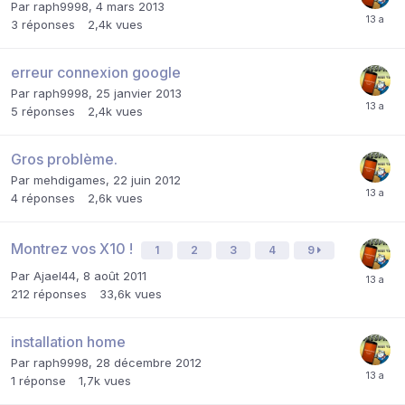
Par
raph9998
,
4 mars 2013
3
réponses
2,4k
vues
erreur connexion google
Par
raph9998
,
25 janvier 2013
5
réponses
2,4k
vues
Gros problème.
Par
mehdigames
,
22 juin 2012
4
réponses
2,6k
vues
Montrez vos X10 !
1
2
3
4
9
Par
Ajael44
,
8 août 2011
212
réponses
33,6k
vues
installation home
Par
raph9998
,
28 décembre 2012
1
réponse
1,7k
vues