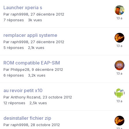
Launcher xperia s
Par
raph9998
,
27 décembre 2012
7
réponses
3k
vues
remplacer appli systeme
Par
raph9998
,
27 décembre 2012
5
réponses
2,1k
vues
ROM compatible EAP-SIM
Par
Philippe28
,
9 décembre 2012
6
réponses
3,2k
vues
au revoir petit x10
Par
Anthony Rozand
,
23 octobre 2012
12
réponses
2,5k
vues
desinstaller fichier zip
Par
raph9998
,
28 octobre 2012