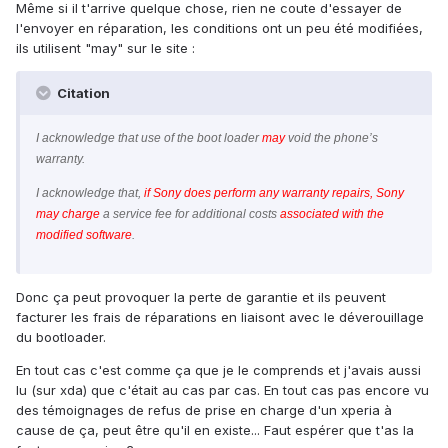
Même si il t'arrive quelque chose, rien ne coute d'essayer de
l'envoyer en réparation, les conditions ont un peu été modifiées,
ils utilisent "may" sur le site :
Citation
I acknowledge that use of the boot loader
may
void the phone’s
warranty.
I acknowledge that,
if Sony does perform any warranty repairs, Sony
may charge
a service fee for additional costs
associated with the
modified software
.
Donc ça peut provoquer la perte de garantie et ils peuvent
facturer les frais de réparations en liaisont avec le déverouillage
du bootloader.
En tout cas c'est comme ça que je le comprends et j'avais aussi
lu (sur xda) que c'était au cas par cas. En tout cas pas encore vu
des témoignages de refus de prise en charge d'un xperia à
cause de ça, peut être qu'il en existe... Faut espérer que t'as la