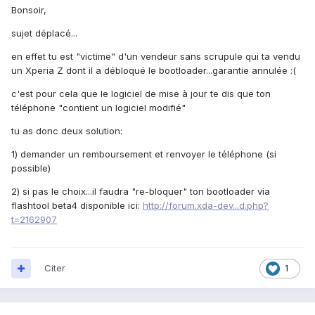
Bonsoir,
sujet déplacé...
en effet tu est "victime" d'un vendeur sans scrupule qui ta vendu
un Xperia Z dont il a débloqué le bootloader...garantie annulée :(
c'est pour cela que le logiciel de mise à jour te dis que ton
téléphone "contient un logiciel modifié"
tu as donc deux solution:
1) demander un remboursement et renvoyer le téléphone (si
possible)
2) si pas le choix...il faudra "re-bloquer" ton bootloader via
flashtool beta4 disponible ici:
http://forum.xda-dev...d.php?
t=2162907
Citer
1