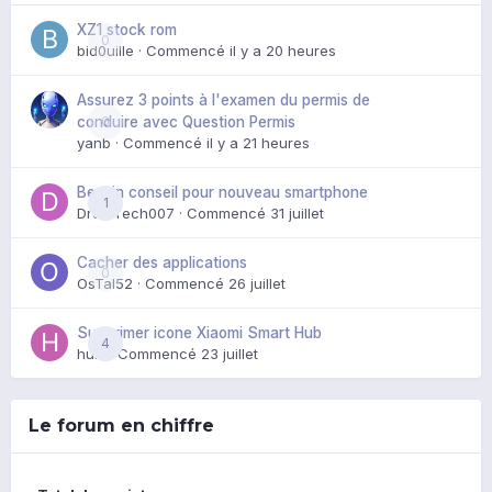
XZ1 stock rom
0
bid0uille
· Commencé
il y a 20 heures
Assurez 3 points à l'examen du permis de
0
conduire avec Question Permis
yanb
· Commencé
il y a 21 heures
Besoin conseil pour nouveau smartphone
1
DroidTech007
· Commencé
31 juillet
Cacher des applications
0
OsTal52
· Commencé
26 juillet
Supprimer icone Xiaomi Smart Hub
4
huik
· Commencé
23 juillet
Le forum en chiffre