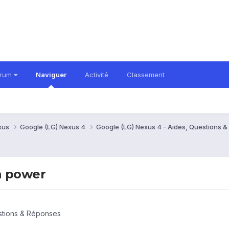
orum
Naviguer
Activité
Classement
xus
Google (LG) Nexus 4
Google (LG) Nexus 4 - Aides, Questions 
n power
stions & Réponses