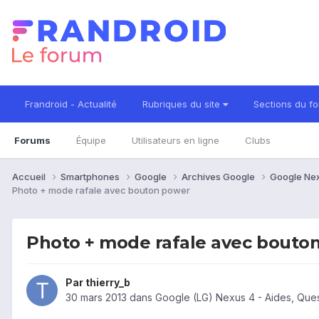
Frandroid - Actualité
Rubriques du site
Sections du f
Forums
Équipe
Utilisateurs en ligne
Clubs
Accueil
Smartphones
Google
Archives Google
Google Ne
Photo + mode rafale avec bouton power
Photo + mode rafale avec bouto
Par
thierry_b
30 mars 2013
dans
Google (LG) Nexus 4 - Aides, Que