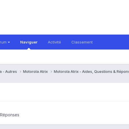
orum
Naviguer
Activité
Classement
a - Autres
Motorola Atrix
Motorola Atrix - Aides, Questions & Répo
& Réponses