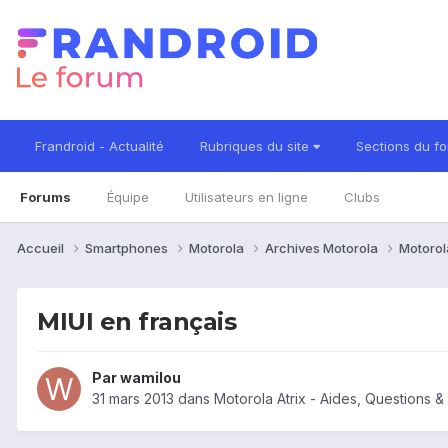
Frandroid - Actualité
Rubriques du site
Sections du f
Forums
Équipe
Utilisateurs en ligne
Clubs
Accueil
Smartphones
Motorola
Archives Motorola
Motorol
MIUI en français
Par
wamilou
31 mars 2013
dans
Motorola Atrix - Aides, Questions 