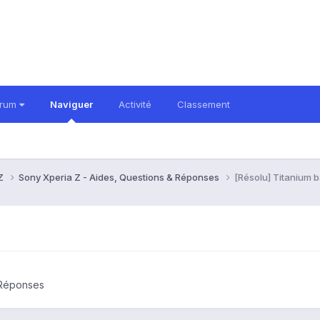
orum
Naviguer
Activité
Classement
 Z
Sony Xperia Z - Aides, Questions & Réponses
[Résolu] Titanium 
 Réponses