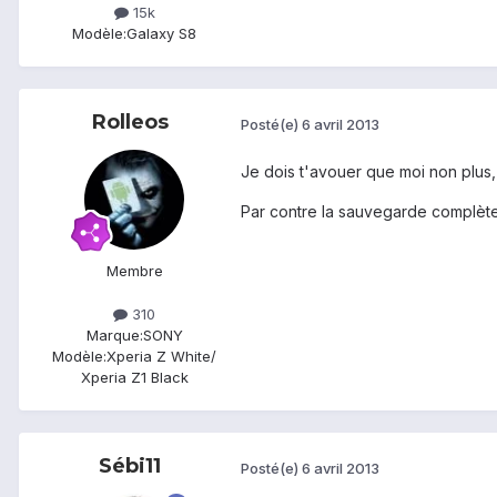
15k
Modèle:
Galaxy S8
Rolleos
Posté(e)
6 avril 2013
Je dois t'avouer que moi non plus,
Par contre la sauvegarde complète 
Membre
310
Marque:
SONY
Modèle:
Xperia Z White/
Xperia Z1 Black
Sébi11
Posté(e)
6 avril 2013