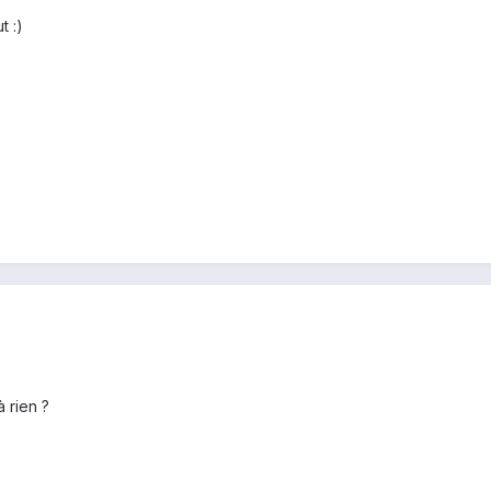
t :)
 rien ?