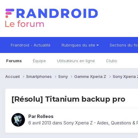
Frandroid - Actualité
Rubriques du site
Sections du f
Forums
Équipe
Utilisateurs en ligne
Clubs
Accueil
Smartphones
Sony
Gamme Xperia Z
Sony Xperia
[Résolu] Titanium backup pro
Par
Rolleos
6 avril 2013
dans
Sony Xperia Z - Aides, Questions &