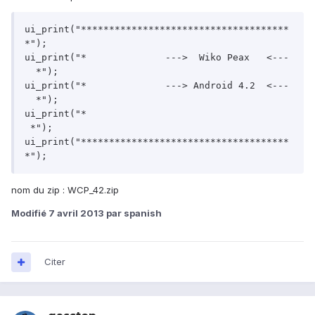
ui_print("*************************************
*");

ui_print("*		 --->  Wiko Peax   <---	
  *");

ui_print("*		 ---> Android 4.2  <---	
  *");

ui_print("*									
 *");

ui_print("*************************************
*");
nom du zip : WCP_42.zip
Modifié
7 avril 2013
par spanish
Citer