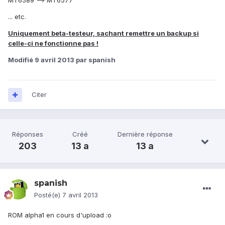
MT6589 --> MT6577
... etc.
Uniquement beta-testeur, sachant remettre un backup si
celle-ci ne fonctionne pas !
Modifié
9 avril 2013
par spanish
Citer
Réponses
Créé
Dernière réponse
203
13 a
13 a
spanish
Posté(e)
7 avril 2013
ROM alpha1 en cours d'upload :o