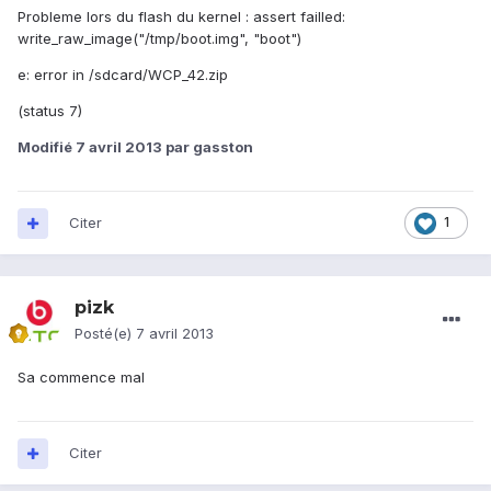
Probleme lors du flash du kernel : assert failled:
write_raw_image("/tmp/boot.img", "boot")
e: error in /sdcard/WCP_42.zip
(status 7)
Modifié
7 avril 2013
par gasston
Citer
1
pizk
Posté(e)
7 avril 2013
Sa commence mal
Citer