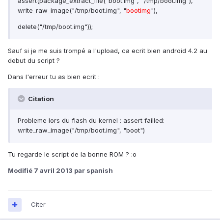
assert(package_extract_file("boot.img", "/tmp/boot.img"),
write_raw_image("/tmp/boot.img", "
bootimg
"),
delete("/tmp/boot.img"));
Sauf si je me suis trompé a l'upload, ca ecrit bien android 4.2 au
debut du script ?
Dans l'erreur tu as bien ecrit :
Citation
Probleme lors du flash du kernel : assert failled:
write_raw_image("/tmp/boot.img", "boot")
Tu regarde le script de la bonne ROM ? :o
Modifié
7 avril 2013
par spanish
Citer