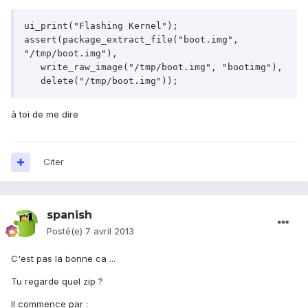
ui_print("Flashing Kernel");

assert(package_extract_file("boot.img", 
"/tmp/boot.img"),

   write_raw_image("/tmp/boot.img", "bootimg"),

à toi de me dire
Citer
spanish
Posté(e)
7 avril 2013
C'est pas la bonne ca ...
Tu regarde quel zip ?
Il commence par :