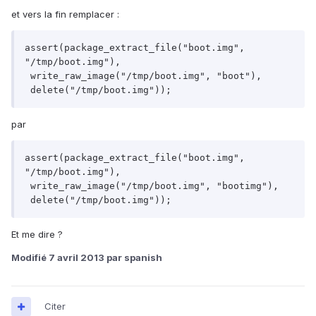
et vers la fin remplacer :
assert(package_extract_file("boot.img", 
"/tmp/boot.img"),

 write_raw_image("/tmp/boot.img", "boot"),

 delete("/tmp/boot.img"));
par
assert(package_extract_file("boot.img", 
"/tmp/boot.img"),

 write_raw_image("/tmp/boot.img", "bootimg"),

 delete("/tmp/boot.img"));
Et me dire ?
Modifié
7 avril 2013
par spanish
Citer