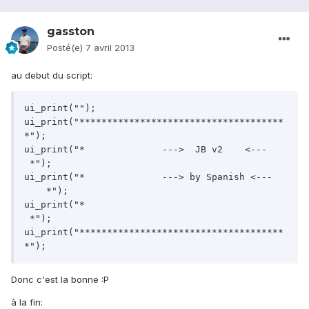
gasston
Posté(e)
7 avril 2013
au debut du script:
ui_print("");

ui_print("*************************************
*");

ui_print("*		 --->  JB v2    <---		
 *");

ui_print("*		 ---> by Spanish <---	
    *");

ui_print("*									
 *");

ui_print("*************************************
Donc c'est la bonne :P
à la fin: