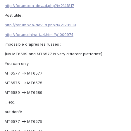
http://forum.xda-dev...d.php?t=2141817
Post utile :
http://forum.xda-dev...d.php?t=2123239
http://forum.china-i...4.html#p1000974
Impossible d'après les russes :
(No MT6589 and MT6577 is very different platforms!)
You can only:
MT6577 --> MT6577
MT6575 --> MT6575
MT6589 --> MT6589
... etc.
but don't:
MT6577 --> MT6575