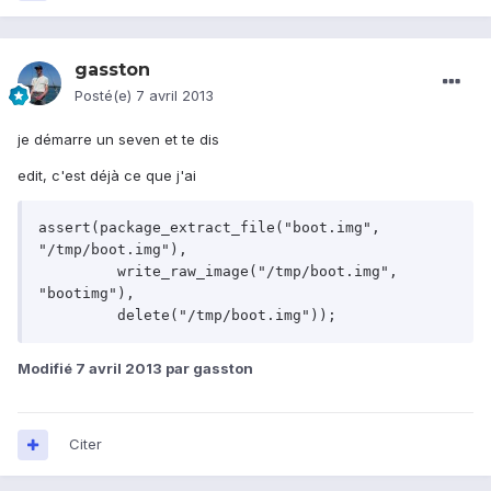
gasston
Posté(e)
7 avril 2013
je démarre un seven et te dis
edit, c'est déjà ce que j'ai
assert(package_extract_file("boot.img", 
"/tmp/boot.img"),

	 write_raw_image("/tmp/boot.img", 
"bootimg"),

Modifié
7 avril 2013
par gasston
Citer