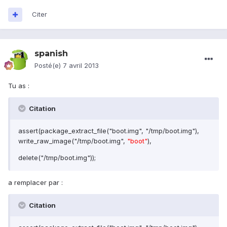
Citer
spanish
Posté(e)
7 avril 2013
Tu as :
Citation
assert(package_extract_file("boot.img", "/tmp/boot.img"),
write_raw_image("/tmp/boot.img",
"boot"
),
delete("/tmp/boot.img"));
a remplacer par :
Citation