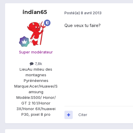
indian65
Posté(e)
8 avril 2013
Que veux tu faire?
Super modérateur
7,8k
Lieu
Au milieu des
montagnes
Pyrénéennes
Marque:
Acer/Huawei/S
amsung
Modèle:
S500/ Honor/
GT 2 10.1/Honor
3X/Honor 6X/huawei
P30, pixel 8 pro
Citer