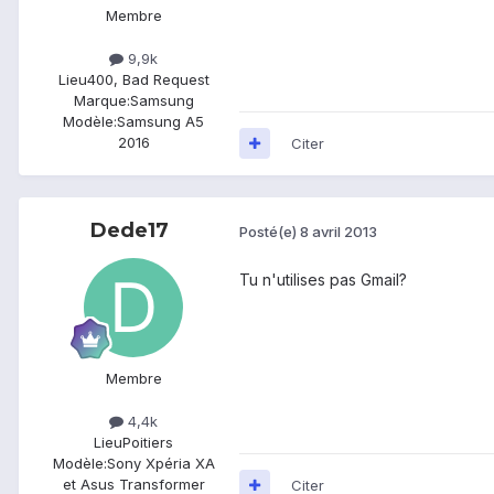
Membre
9,9k
Lieu
400, Bad Request
Marque:
Samsung
Modèle:
Samsung A5
2016
Citer
Dede17
Posté(e)
8 avril 2013
Tu n'utilises pas Gmail?
Membre
4,4k
Lieu
Poitiers
Modèle:
Sony Xpéria XA
et Asus Transformer
Citer