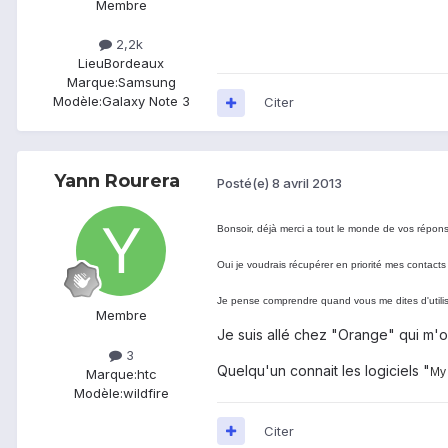
Membre
2,2k
Lieu
Bordeaux
Marque:
Samsung
Modèle:
Galaxy Note 3
Citer
Yann Rourera
Posté(e)
8 avril 2013
Bonsoir, déjà merci a tout le monde de vos répon
Oui je voudrais récupérer en priorité mes contacts
Je pense comprendre quand vous me dites d'utilise
Membre
Je suis allé chez "Orange" qui m'ont
3
Quelqu'un connait les logiciels "
My 
Marque:
htc
Modèle:
wildfire
Citer