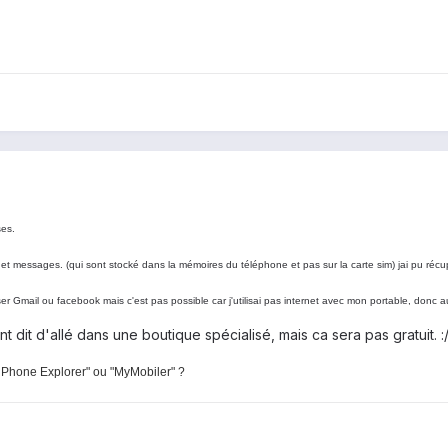
ses.
 et messages. (qui sont stocké dans la mémoires du téléphone et pas sur la carte sim) jai pu récu
r Gmail ou facebook mais c'est pas possible car j'utilisai pas internet avec mon portable, donc
 dit d'allé dans une boutique spécialisé, mais ca sera pas gratuit. :
Phone Explorer" ou "MyMobiler" ?