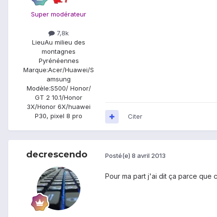
Super modérateur
7,8k
Lieu
Au milieu des
montagnes
Pyrénéennes
Marque:
Acer/Huawei/S
amsung
Modèle:
S500/ Honor/
GT 2 10.1/Honor
3X/Honor 6X/huawei
P30, pixel 8 pro
Citer
decrescendo
Posté(e)
8 avril 2013
Pour ma part j'ai dit ça parce que c'