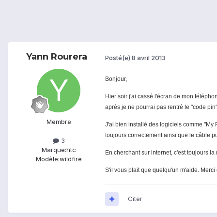
Yann Rourera
Posté(e)
8 avril 2013
Bonjour,
Hier soir j'ai cassé l'écran de mon télépho
après je ne pourrai pas rentré le "code pin
Membre
J'ai bien installé des logiciels comme "My 
toujours correctement ainsi que le câble pui
3
Marque:
htc
En cherchant sur internet, c'est toujours l
Modèle:
wildfire
S'il vous plait que quelqu'un m'aide. Merci
Citer