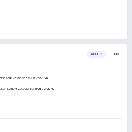
Auteur
péré tout les médias sur la carte SD.
 aucun compte associer sur mon portable.
/