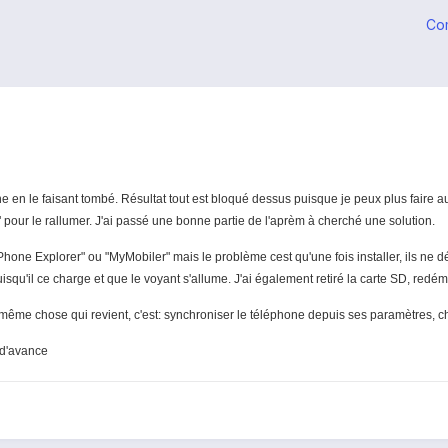
Co
ne en le faisant tombé. Résultat tout est bloqué dessus puisque je peux plus faire 
" pour le rallumer. J'ai passé une bonne partie de l'aprèm à cherché une solution.
Phone Explorer" ou "MyMobiler" mais le problème cest qu'une fois installer, ils ne 
squ'il ce charge et que le voyant s'allume. J'ai également retiré la carte SD, redéma
a même chose qui revient, c'est: synchroniser le téléphone depuis ses paramètres, c
 d'avance