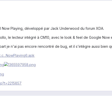
cal Now Playing, développé par Jack Underwood du forum XDA.
pollo, le lecteur intégré à CM10, avec le look & feel de Google Now 
rt je n'ai pas encore rencontré de bug, et il s'intègre aussi bien qu
x.c...NowPlaying6.apk
php?t=2215857