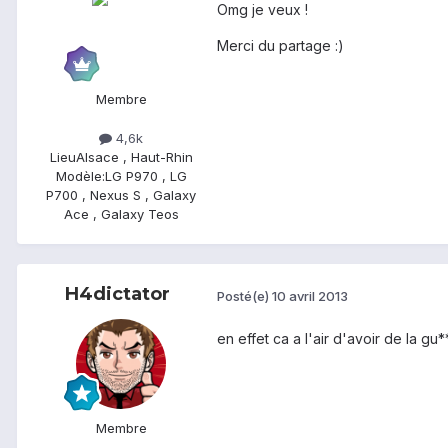
Omg je veux !
Merci du partage :)
Membre
4,6k
Lieu
Alsace , Haut-Rhin
Modèle:
LG P970 , LG
P700 , Nexus S , Galaxy
Ace , Galaxy Teos
H4dictator
Posté(e)
10 avril 2013
en effet ca a l'air d'avoir de la gu*
Membre