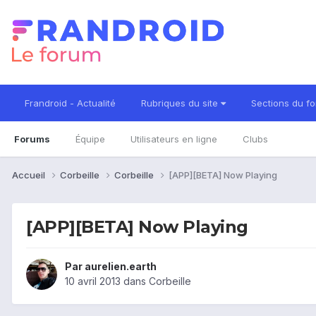
Frandroid - Actualité
Rubriques du site
Sections du f
Forums
Équipe
Utilisateurs en ligne
Clubs
Accueil
Corbeille
Corbeille
[APP][BETA] Now Playing
[APP][BETA] Now Playing
Par
aurelien.earth
10 avril 2013
dans
Corbeille