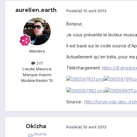
aurelien.earth
Posté(e)
10 avril 2013
Bonjour,
Je vous présente le lecteur musi
Il est basé sur le code source d'A
Membre
Actuellement qu'en béta, pour ma pa
201
Téléchargement:
https://dl.dropbo
Lieu
Ile Maurice
Marque:
Xiaomi
Modèle:
Redmi 1S
Source :
http://forum.xda-dev...d.
Okizha
Posté(e)
10 avril 2013