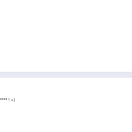
**** ! =)