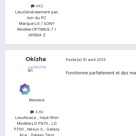
442
Lieu
Généralement pas
loin du PC
Marque:
LG / SONY
Modèle:
OPTIMUS 7 /
XPERIA Z
Okizha
Posté(e)
10 avril 2013
Fonctionne parfaitement et dps man
Membre
4,6k
Lieu
Alsace , Haut-Rhin
Modèle:
LG P970 , LG
P700 , Nexus S , Galaxy
Ace , Galaxy Teos