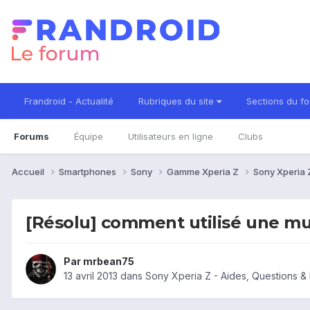
Frandroid - Actualité
Rubriques du site
Sections du f
Forums
Équipe
Utilisateurs en ligne
Clubs
Accueil
Smartphones
Sony
Gamme Xperia Z
Sony Xperia
[Résolu] comment utilisé une mu
Par
mrbean75
13 avril 2013
dans
Sony Xperia Z - Aides, Questions 