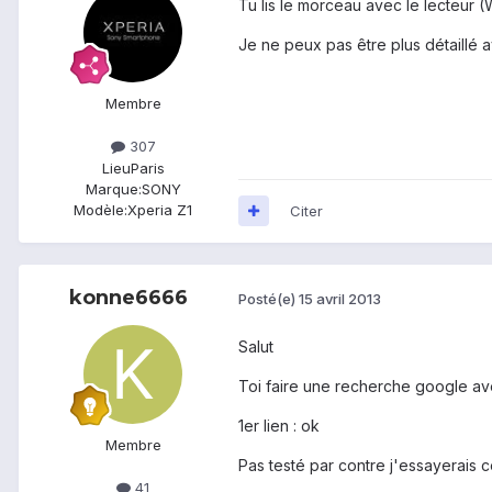
Tu lis le morceau avec le lecteur 
Je ne peux pas être plus détaillé a
Membre
307
Lieu
Paris
Marque:
SONY
Modèle:
Xperia Z1
Citer
konne6666
Posté(e)
15 avril 2013
Salut
Toi faire une recherche google av
1er lien : ok
Membre
Pas testé par contre j'essayerais ce
41