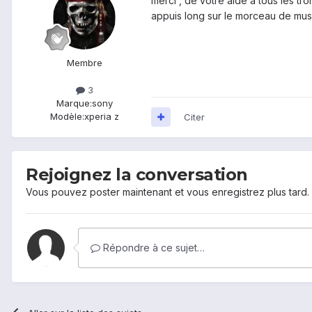
merci , de votre aide à tous lés tro
appuis long sur le morceau de musiq
Membre
3
Marque:
sony
Modèle:
xperia z
Citer
Rejoignez la conversation
Vous pouvez poster maintenant et vous enregistrez plus tard
Répondre à ce sujet…