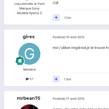
Cdt
Lieu
Joinville le Pont
Marque:
Sony
Modèle:
Xperia Z
Citer
gires
Posté(e)
15 avril 2013
moi j'utilise ringdroid,je le trouve 
Membre
57
Citer
mrbean75
Posté(e)
17 avril 2013