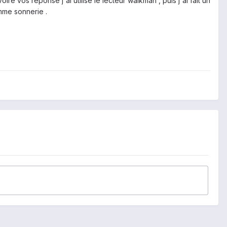
ire vos réponse j'ai utilisé le lecteur walkman , puis j'ai fait un
omme sonnerie .