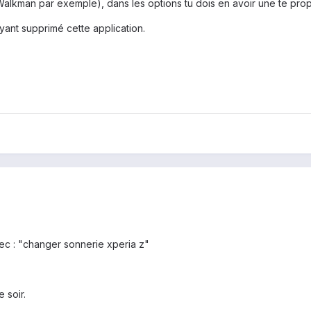
(Walkman par exemple), dans les options tu dois en avoir une te prop
yant supprimé cette application.
ec : "changer sonnerie xperia z"
 soir.