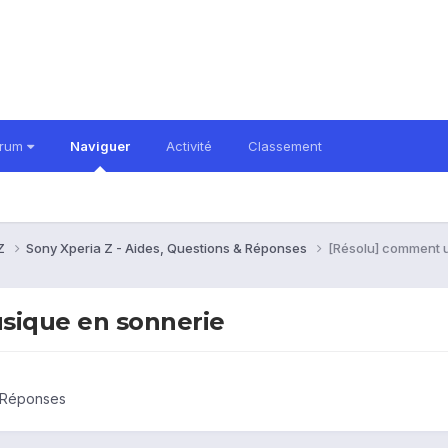
orum
Naviguer
Activité
Classement
 Z
Sony Xperia Z - Aides, Questions & Réponses
[Résolu] comment u
sique en sonnerie
& Réponses