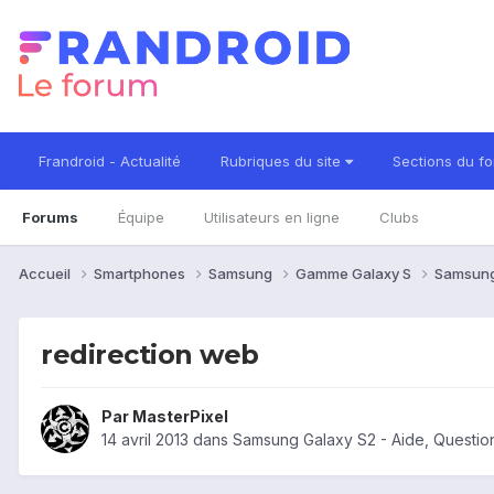
Frandroid - Actualité
Rubriques du site
Sections du f
Forums
Équipe
Utilisateurs en ligne
Clubs
Accueil
Smartphones
Samsung
Gamme Galaxy S
Samsung
redirection web
Par
MasterPixel
14 avril 2013
dans
Samsung Galaxy S2 - Aide, Questi