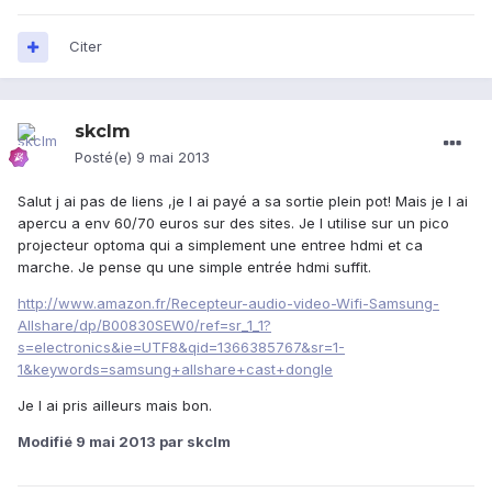
Citer
skclm
Posté(e)
9 mai 2013
Salut j ai pas de liens ,je l ai payé a sa sortie plein pot! Mais je l ai
apercu a env 60/70 euros sur des sites. Je l utilise sur un pico
projecteur optoma qui a simplement une entree hdmi et ca
marche. Je pense qu une simple entrée hdmi suffit.
http://www.amazon.fr/Recepteur-audio-video-Wifi-Samsung-
Allshare/dp/B00830SEW0/ref=sr_1_1?
s=electronics&ie=UTF8&qid=1366385767&sr=1-
1&keywords=samsung+allshare+cast+dongle
Je l ai pris ailleurs mais bon.
Modifié
9 mai 2013
par skclm