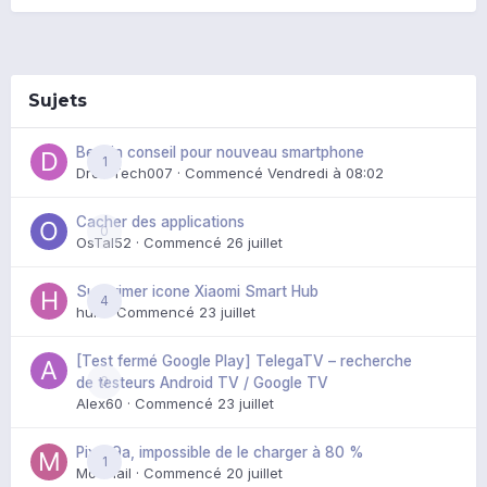
Sujets
Besoin conseil pour nouveau smartphone
1
DroidTech007
· Commencé
Vendredi à 08:02
Cacher des applications
0
OsTal52
· Commencé
26 juillet
Supprimer icone Xiaomi Smart Hub
4
huik
· Commencé
23 juillet
[Test fermé Google Play] TelegaTV – recherche
0
de testeurs Android TV / Google TV
Alex60
· Commencé
23 juillet
Pixel 9a, impossible de le charger à 80 %
1
Mozmail
· Commencé
20 juillet