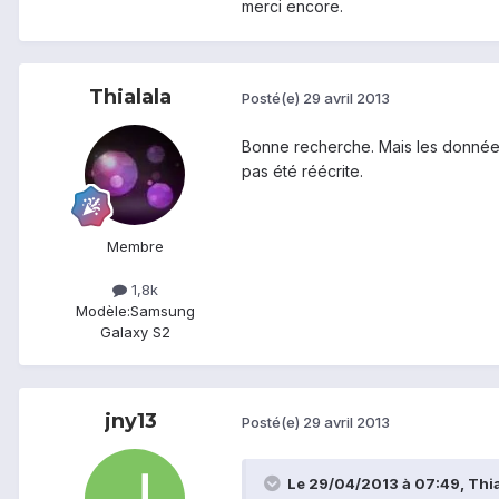
merci encore.
Thialala
Posté(e)
29 avril 2013
Bonne recherche. Mais les données 
pas été réécrite.
Membre
1,8k
Modèle:
Samsung
Galaxy S2
jny13
Posté(e)
29 avril 2013
Le 29/04/2013 à 07:49, Thial