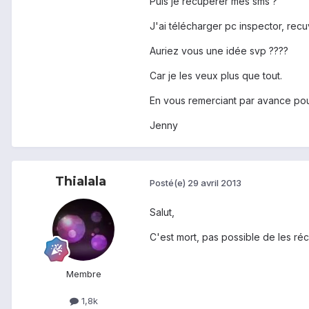
Puis je récupérer mes sms ?
J'ai télécharger pc inspector, recuva
Auriez vous une idée svp ????
Car je les veux plus que tout.
En vous remerciant par avance po
Jenny
Thialala
Posté(e)
29 avril 2013
Salut,
C'est mort, pas possible de les réc
Membre
1,8k