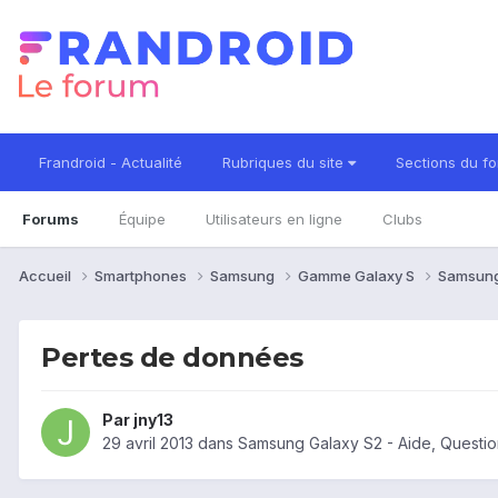
Frandroid - Actualité
Rubriques du site
Sections du f
Forums
Équipe
Utilisateurs en ligne
Clubs
Accueil
Smartphones
Samsung
Gamme Galaxy S
Samsung
Pertes de données
Par
jny13
29 avril 2013
dans
Samsung Galaxy S2 - Aide, Questi