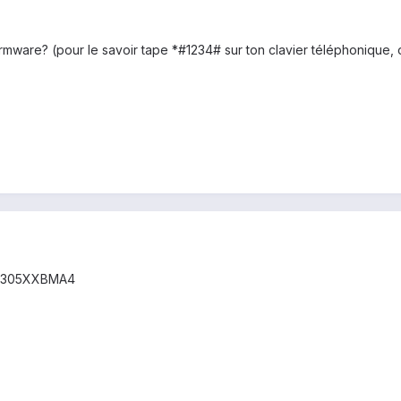
firmware? (pour le savoir tape *#1234# sur ton clavier téléphoniqu
/ I9305XXBMA4