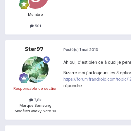
Membre
501
Ster97
Posté(e)
1 mai 2013
Ah oui, c'est bien ce à quoi je pens
Bizarre moi j'ai toujours les 3 opt
https://forum.frandroid.com/topic
répondre
Responsable de section
7,8k
Marque:
Samsung
Modèle:
Galaxy Note 10