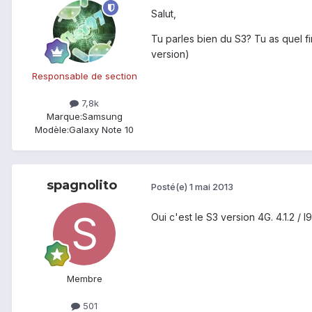
Salut,
Tu parles bien du S3? Tu as quel 
version)
Responsable de section
7,8k
Marque:
Samsung
Modèle:
Galaxy Note 10
spagnolito
Posté(e)
1 mai 2013
Oui c'est le S3 version 4G. 4.1.2 
Membre
501