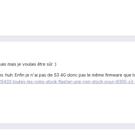
ais mais je voulais être sûr :)
ions :huh: Enfin je n'ai pas de S3 4G donc pas le même firmware que 
/129433-toutes-les-roms-stock-flasher-une-rom-stock-pour-i9305-s3