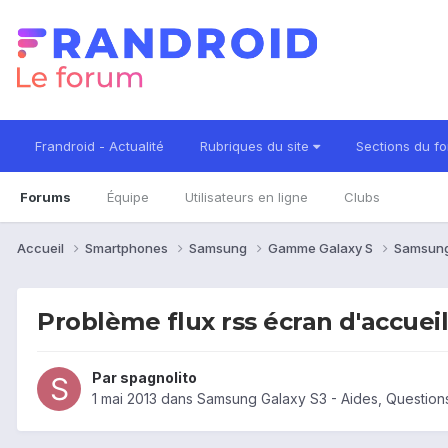
Frandroid - Actualité
Rubriques du site
Sections du f
Forums
Équipe
Utilisateurs en ligne
Clubs
Accueil
Smartphones
Samsung
Gamme Galaxy S
Samsung
Problème flux rss écran d'accuei
Par
spagnolito
1 mai 2013
dans
Samsung Galaxy S3 - Aides, Questio