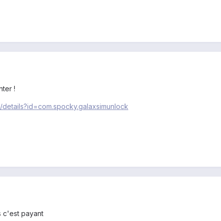
ter !
s/details?id=com.spocky.galaxsimunlock
 c'est payant