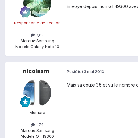
Envoyé depuis mon GT-I9300 avec
Responsable de section
7,8k
Marque:
Samsung
Modèle:
Galaxy Note 10
nicolasm
Posté(e)
3 mai 2013
Mais sa coute 3€ et vu le nombre de
Membre
476
Marque:
Samsung
Modèle:
GT-I9300