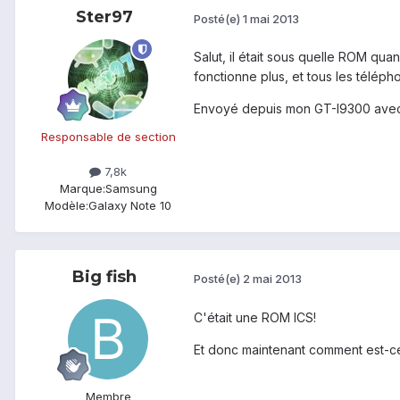
Ster97
Posté(e)
1 mai 2013
Salut, il était sous quelle ROM quan
fonctionne plus, et tous les télép
Envoyé depuis mon GT-I9300 avec
Responsable de section
7,8k
Marque:
Samsung
Modèle:
Galaxy Note 10
Big fish
Posté(e)
2 mai 2013
C'était une ROM ICS!
Et donc maintenant comment est-c
Membre