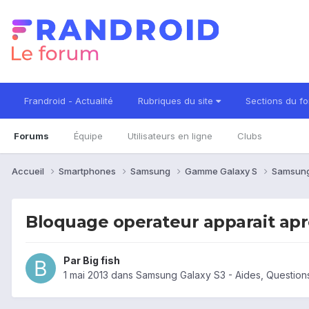
Frandroid - Actualité
Rubriques du site
Sections du f
Forums
Équipe
Utilisateurs en ligne
Clubs
Accueil
Smartphones
Samsung
Gamme Galaxy S
Samsung
Bloquage operateur apparait apr
Par
Big fish
1 mai 2013
dans
Samsung Galaxy S3 - Aides, Questio