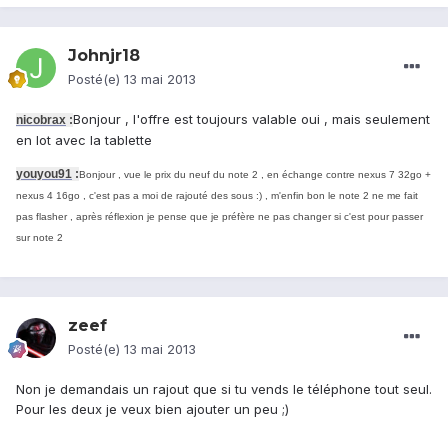
Johnjr18
Posté(e)
13 mai 2013
Bonjour , l'offre est toujours valable oui , mais seulement
nicobrax
:
en lot avec la tablette
youyou91
:
Bonjour , vue le prix du neuf du note 2 , en échange contre nexus 7 32go +
nexus 4 16go , c'est pas a moi de rajouté des sous :) , m'enfin bon le note 2 ne me fait
pas flasher , après réflexion je pense que je préfère ne pas changer si c'est pour passer
sur note 2
zeef
Posté(e)
13 mai 2013
Non je demandais un rajout que si tu vends le téléphone tout seul.
Pour les deux je veux bien ajouter un peu ;)