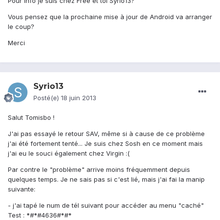
Pour info je suis chez Free et toi Syrio13?
Vous pensez que la prochaine mise à jour de Android va arranger
le coup?
Merci
Syrio13
Posté(e)
18 juin 2013
Salut Tomisbo !
J'ai pas essayé le retour SAV, même si à cause de ce problème
j'ai été fortement tenté... Je suis chez Sosh en ce moment mais
j'ai eu le souci également chez Virgin :(
Par contre le "problème" arrive moins fréquemment depuis
quelques temps. Je ne sais pas si c'est lié, mais j'ai fai la manip
suivante:
- j'ai tapé le num de tél suivant pour accéder au menu "caché"
Test : *#*#4636#*#*