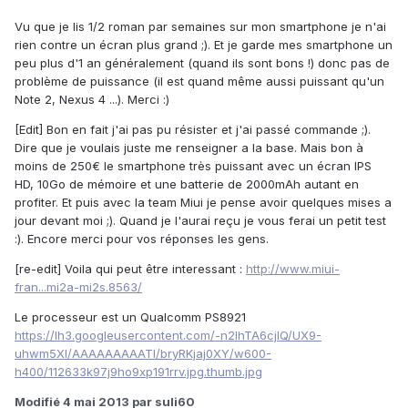
Vu que je lis 1/2 roman par semaines sur mon smartphone je n'ai
rien contre un écran plus grand ;). Et je garde mes smartphone un
peu plus d'1 an généralement (quand ils sont bons !) donc pas de
problème de puissance (il est quand même aussi puissant qu'un
Note 2, Nexus 4 ...). Merci :)
[Edit] Bon en fait j'ai pas pu résister et j'ai passé commande ;).
Dire que je voulais juste me renseigner a la base. Mais bon à
moins de 250€ le smartphone très puissant avec un écran IPS
HD, 10Go de mémoire et une batterie de 2000mAh autant en
profiter. Et puis avec la team Miui je pense avoir quelques mises a
jour devant moi ;). Quand je l'aurai reçu je vous ferai un petit test
:). Encore merci pour vos réponses les gens.
[re-edit] Voila qui peut être interessant :
http://www.miui-
fran...mi2a-mi2s.8563/
Le processeur est un Qualcomm PS8921
https://lh3.googleusercontent.com/-n2lhTA6cjlQ/UX9-
uhwm5XI/AAAAAAAAATI/bryRKjaj0XY/w600-
h400/112633k97j9ho9xp191rrv.jpg.thumb.jpg
Modifié
4 mai 2013
par suli60