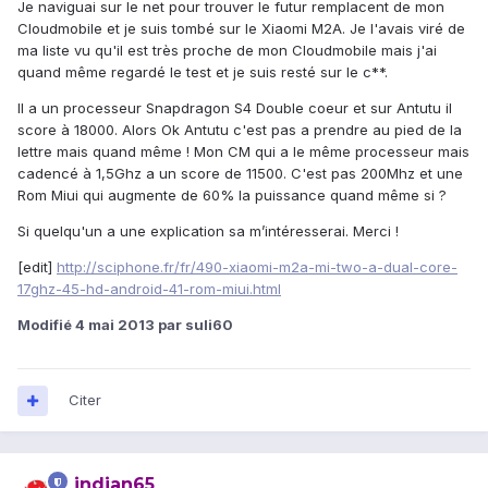
Je naviguai sur le net pour trouver le futur remplacent de mon
Cloudmobile et je suis tombé sur le Xiaomi M2A. Je l'avais viré de
ma liste vu qu'il est très proche de mon Cloudmobile mais j'ai
quand même regardé le test et je suis resté sur le c**.
Il a un processeur Snapdragon S4 Double coeur et sur Antutu il
score à 18000. Alors Ok Antutu c'est pas a prendre au pied de la
lettre mais quand même ! Mon CM qui a le même processeur mais
cadencé à 1,5Ghz a un score de 11500. C'est pas 200Mhz et une
Rom Miui qui augmente de 60% la puissance quand même si ?
Si quelqu'un a une explication sa m’intéresserai. Merci !
[edit]
http://sciphone.fr/fr/490-xiaomi-m2a-mi-two-a-dual-core-
17ghz-45-hd-android-41-rom-miui.html
Modifié
4 mai 2013
par suli60
Citer
indian65