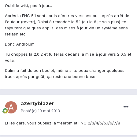
Oubli le wiki, pas à jour...
Après la FNC 5.1 sont sortis d'autres versions puis après arrêt de
l'auteur (raverr), Dalmi à remoddé la 5.1 (ou la 6 je sais plus) en
rajoutant quelques applis, des mises à jour via un système sans
reflash etc...
Donc AndroIum.
Tu choppes la 2.0.2 et tu feras dedans la mise à jour vers 2.0.5 et
voilà.
Dalmi a fait du bon boulot, même si tu peux changer quelques
trucs après par goût, ça reste une bonne base !
azertyblazer
Posté(e)
10 mai 2013
Et les gars, vous oubliez la freerom et FNC 2/3/4/5/5.1/6/7/8