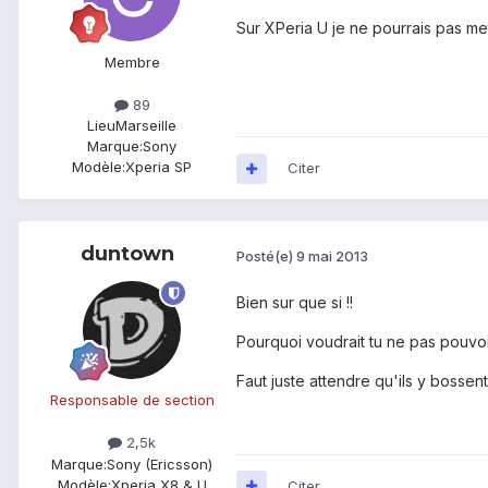
Sur XPeria U je ne pourrais pas met
Membre
89
Lieu
Marseille
Marque:
Sony
Modèle:
Xperia SP
Citer
duntown
Posté(e)
9 mai 2013
Bien sur que si !!
Pourquoi voudrait tu ne pas pouvoir 
Faut juste attendre qu'ils y bossen
Responsable de section
2,5k
Marque:
Sony (Ericsson)
Modèle:
Xperia X8 & U
Citer