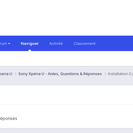
orum
Naviguer
Activité
Classement
peria U
Sony Xpéria U - Aides, Questions & Réponses
Installation
 Réponses