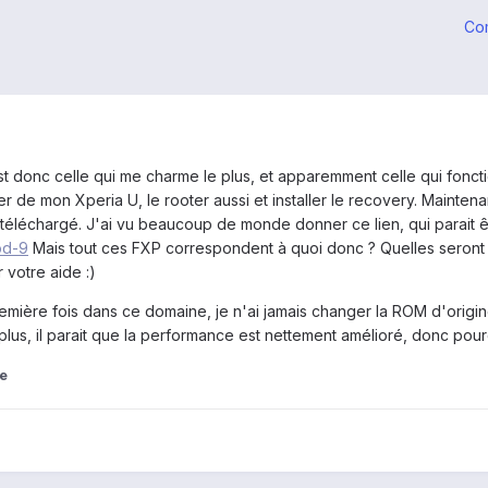
Co
st donc celle qui me charme le plus, et apparemment celle qui fonct
r de mon Xperia U, le rooter aussi et installer le recovery. Maintena
 téléchargé. J'ai vu beaucoup de monde donner ce lien, qui parait êt
od-9
Mais tout ces FXP correspondent à quoi donc ? Quelles seront l
r votre aide :)
première fois dans ce domaine, je n'ai jamais changer la ROM d'origi
plus, il parait que la performance est nettement amélioré, donc pourq
e