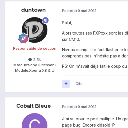
duntown
Posté(e)
9 mai 2013
Salut,
Alors toutes ses FXPxxx sont les d
sur CM10.
Responsable de section
Niveau manip, il te faut flasher le
comprends pas, n'hésite pas à dem
2,5k
Marque:
Sony (Ericsson)
PS: On m'avait déjà fait le coup du d
Modèle:
Xperia X8 & U
Citer
Cobalt Bleue
Posté(e)
9 mai 2013
J'ai vu pour le post multiple. Un gr
page bug. Encore désolé :P