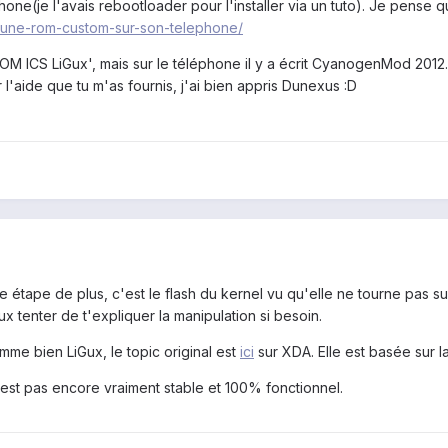
one(je l'avais rebootloader pour l'installer via un tuto). Je pense q
r-une-rom-custom-sur-son-telephone/
'ROM ICS LiGux', mais sur le téléphone il y a écrit CyanogenMod 2012
'aide que tu m'as fournis, j'ai bien appris Dunexus :D
ne étape de plus, c'est le flash du kernel vu qu'elle ne tourne pas s
x tenter de t'expliquer la manipulation si besoin.
mme bien LiGux, le topic original est
ici
sur XDA. Elle est basée sur l
est pas encore vraiment stable et 100% fonctionnel.