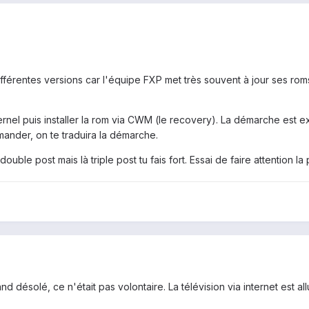
ifférentes versions car l'équipe FXP met très souvent à jour ses ro
 kernel puis installer la rom via CWM (le recovery). La démarche est 
ander, on te traduira la démarche.
ouble post mais là triple post tu fais fort. Essai de faire attention la 
and désolé, ce n'était pas volontaire. La télévision via internet est a