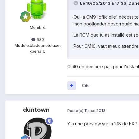
Le 10/05/2013 à 17:36, Dunex
Oui la CM9 'officielle' nécessit
mon bootloader déverrouillé mais
Membre
La ROM que tu as installé est se
630
Modèle:
blade,motoluxe,
Pour CM10, vaut mieux attendre,
xperia U
Cm10 ne démarre pas pour l'instan
Citer
duntown
Posté(e)
11 mai 2013
Y a une preview sur la 218 de FXP.