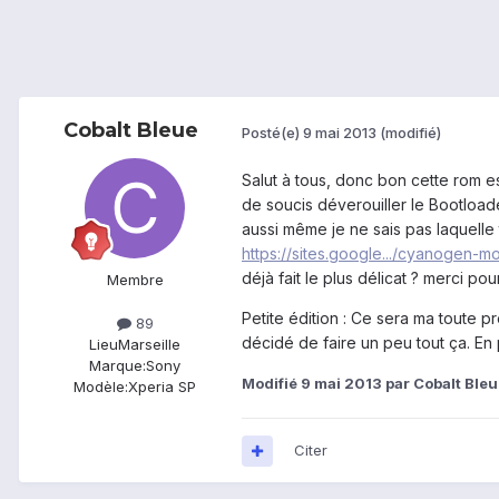
Cobalt Bleue
Posté(e)
9 mai 2013
(modifié)
Salut à tous, donc bon cette rom e
de soucis déverouiller le Bootloade
aussi même je ne sais pas laquelle
https://sites.google.../cyanogen-m
déjà fait le plus délicat ? merci pou
Membre
Petite édition : Ce sera ma toute 
89
décidé de faire un peu tout ça. En 
Lieu
Marseille
Marque:
Sony
Modifié
9 mai 2013
par Cobalt Bleu
Modèle:
Xperia SP
Citer