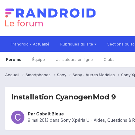
Frandroid - Actualité
Rubriques du site
Sections du f
Forums
Équipe
Utilisateurs en ligne
Clubs
Accueil
Smartphones
Sony
Sony - Autres Modèles
Sony X
Installation CyanogenMod 9
Par
Cobalt Bleue
9 mai 2013
dans
Sony Xpéria U - Aides, Questions &