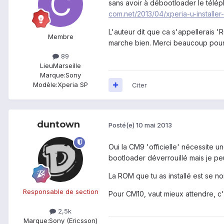
sans avoir à débootloader le téléph
com.net/2013/04/xperia-u-installe
L'auteur dit que ca s'appellerais 
Membre
marche bien. Merci beaucoup pour l
89
Lieu
Marseille
Marque:
Sony
Modèle:
Xperia SP
Citer
duntown
Posté(e)
10 mai 2013
Oui la CM9 'officielle' nécessite u
bootloader déverrouillé mais je peu
La ROM que tu as installé est se no
Responsable de section
Pour CM10, vaut mieux attendre, c'
2,5k
Marque:
Sony (Ericsson)