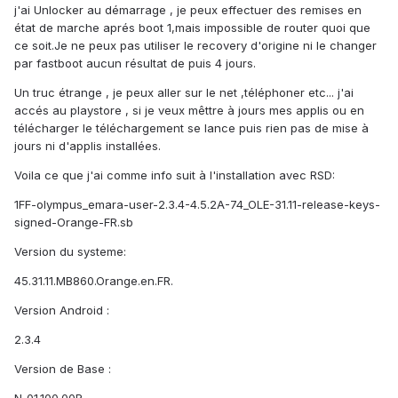
j'ai Unlocker au démarrage , je peux effectuer des remises en
état de marche aprés boot 1,mais impossible de router quoi que
ce soit.Je ne peux pas utiliser le recovery d'origine ni le changer
par fastboot aucun résultat de puis 4 jours.
Un truc étrange , je peux aller sur le net ,téléphoner etc... j'ai
accés au playstore , si je veux mêttre à jours mes applis ou en
télécharger le téléchargement se lance puis rien pas de mise à
jours ni d'applis installées.
Voila ce que j'ai comme info suit à l'installation avec RSD:
1FF-olympus_emara-user-2.3.4-4.5.2A-74_OLE-31.11-release-keys-
signed-Orange-FR.sb
Version du systeme:
45.31.11.MB860.Orange.en.FR.
Version Android :
2.3.4
Version de Base :