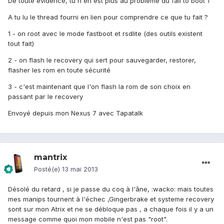
De toute évidence, tu n'en est plus au problème du fail to boot 1
A tu lu le thread fourni en lien pour comprendre ce que tu fait ?
1 - on root avec le mode fastboot et rsdlite (des outils existent
tout fait)
2 - on flash le recovery qui sert pour sauvegarder, restorer,
flasher les rom en toute sécurité
3 - c'est maintenant que l'on flash la rom de son choix en
passant par le recovery
Envoyé depuis mon Nexus 7 avec Tapatalk
mantrix
Posté(e)
13 mai 2013
Désolé du retard , si je passe du coq à l'âne, :wacko: mais toutes
mes manips tournent à l'échec ,Gingerbrake et systeme recovery
sont sur mon Atrix et ne se débloque pas , a chaque fois il y a un
message comme quoi mon mobile n'est pas "root".