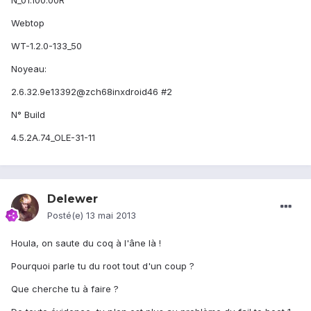
N_01.100.00R
Webtop
WT-1.2.0-133_50
Noyeau:
2.6.32.9e13392@zch68inxdroid46 #2
N° Build
4.5.2A.74_OLE-31-11
Delewer
Posté(e)
13 mai 2013
Houla, on saute du coq à l'âne là !
Pourquoi parle tu du root tout d'un coup ?
Que cherche tu à faire ?