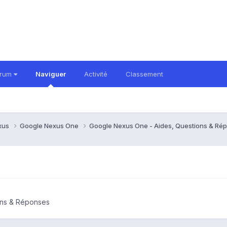
orum
Naviguer
Activité
Classement
xus
Google Nexus One
Google Nexus One - Aides, Questions & R
ons & Réponses