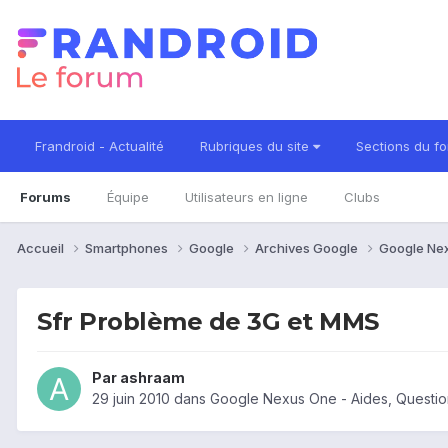
Frandroid - Actualité
Rubriques du site
Sections du f
Forums
Équipe
Utilisateurs en ligne
Clubs
Accueil
Smartphones
Google
Archives Google
Google Ne
Sfr Problème de 3G et MMS
Par
ashraam
29 juin 2010
dans
Google Nexus One - Aides, Questi