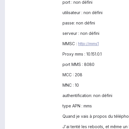
port : non défini
utilisateur : non défini
passe: non défini
serveur : non défini
MMSC :
http://mms1
Proxy mms : 10.151.0.1
port MMS : 8080
MCC : 208
MNC : 10
authentification: non défini
type APN : mms
Quand je vais à propos du télépho
J'ai tenté les reboots, et même un 