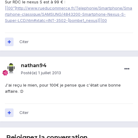
Sur RDC le nexus S est à 99 € :
||00"]http://www.rueducommerce.fr/Telephonie/Smartphone/Sma
rtphone-classique/SAMSUNG/4843200-Smartphone-Nexus-S-
Super-LCD.htm#xtatc=INT-3502-[bombe1_nexus]||00
Citer
nathan94
Posté(e)
1 juillet 2013
J'ai reçu le mien, pour 100€ je pense que c'était une bonne
affaire. :D
Citer
Rejoignez la conversation