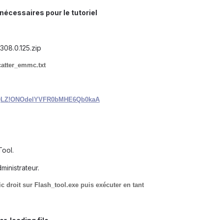
s nécessaires pour le tutoriel
0.125.zip
r_emmc.txt
WHQLZ!ONOdelYVFR0bMHE6Qb0kaA
Tool.
ministrateur.
 droit sur Flash_tool.exe
puis exécuter en tant qu'A