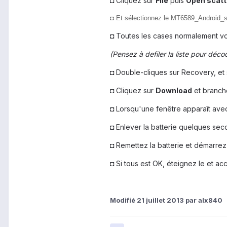
◘ Cliquez sur
File
puis
Open scatte
◘ Et sélectionnez le MT6589_Android_s
◘ Toutes les cases normalement vo
(Pensez à defiler la liste pour déco
◘ Double-cliques sur Recovery, et
◘ Cliquez sur
Download
et branche
◘ Lorsqu'une fenêtre apparaît ave
◘ Enlever la batterie quelques sec
◘ Remettez la batterie et démarrez
◘ Si tous est OK, éteignez le et a
Modifié
21 juillet 2013
par alx840