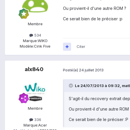
Ou provient-il d'une autre ROM ?
Ce serait bien de le préciser :p
Membre
534
Marque:
WIKO
Modèle:
Cink Five
Citer
alx840
Posté(e)
24 juillet 2013
Le 24/07/2013 à 09:32, math
S'agit-il du recovery extrait dep
Membre
Ou provient-il d'une autre ROM
Ce serait bien de le préciser :P
336
Marque:
Acer