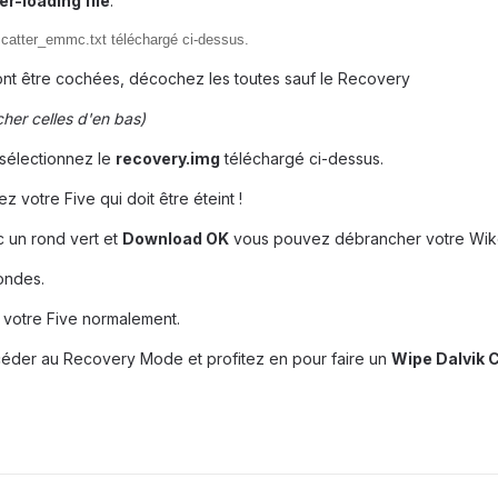
r-loading file
.
catter_emmc.txt téléchargé ci-dessus.
nt être cochées, décochez les toutes sauf le Recovery
cher celles d'en bas)
 sélectionnez le
recovery.img
téléchargé ci-dessus.
z votre Five qui doit être éteint !
c un rond vert et
Download OK
vous pouvez débrancher votre Wiko e
ondes.
 votre Five normalement.
ccéder au Recovery Mode et profitez en pour faire un
Wipe Dalvik 