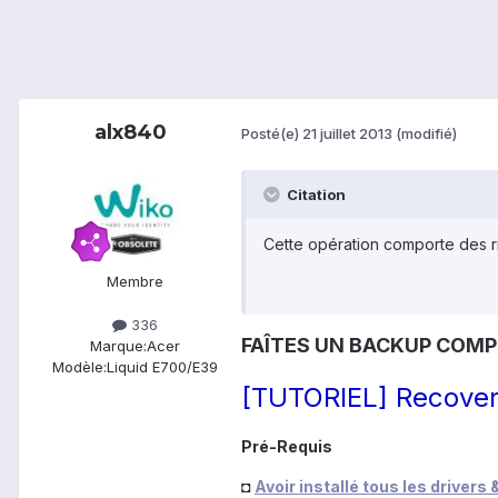
alx840
Posté(e)
21 juillet 2013
(modifié)
Citation
Cette opération comporte des r
Membre
336
FAÎTES UN BACKUP COMP
Marque:
Acer
Modèle:
Liquid E700/E39
[TUTORIEL] Recover
Pré-Requis
◘
Avoir installé tous les drivers 