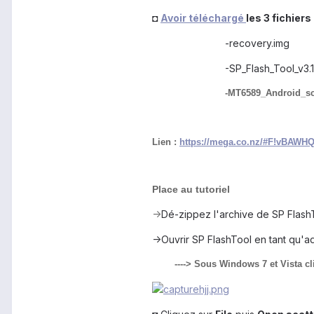
◘
Avoir téléchargé
les 3 fichier
-recovery.img
-SP_Flash_Tool_v3.1308.
-MT6589_Android_scatte
Lien :
https://mega.co.nz/#F!vBA
Place au tutoriel
->
Dé-zippez l'archive de SP Flash
->Ouvrir SP FlashTool en tant qu'ad
----> Sous Windows 7 et Vista clic