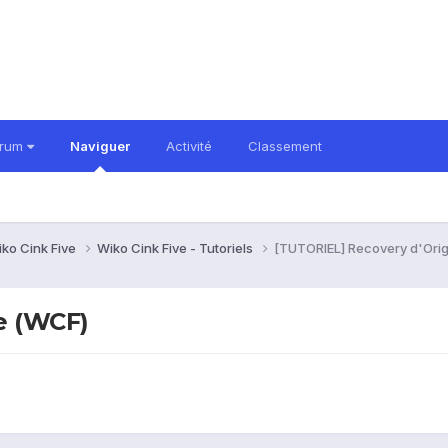
orum
Naviguer
Activité
Classement
ko Cink Five
Wiko Cink Five - Tutoriels
[TUTORIEL] Recovery d'Ori
e (WCF)