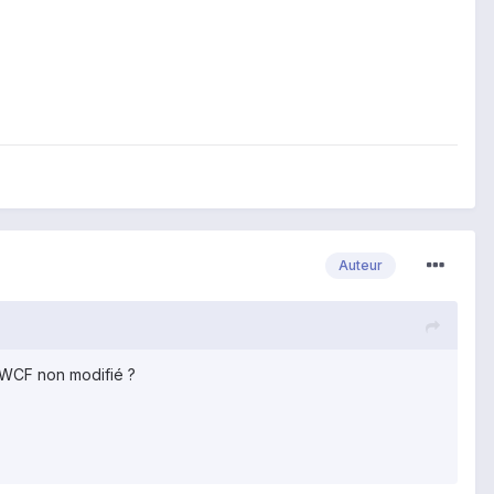
Auteur
n WCF non modifié ?