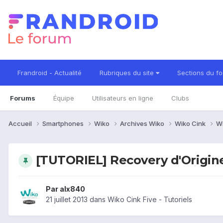
Frandroid - Actualité
Rubriques du site
Sections du f
Forums
Équipe
Utilisateurs en ligne
Clubs
Accueil
Smartphones
Wiko
Archives Wiko
Wiko Cink
Wi
[TUTORIEL] Recovery d'Origin
Par
alx840
21 juillet 2013
dans
Wiko Cink Five - Tutoriels