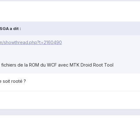
GA a dit :
com/showthread.php?t=2160490
s fichiers de la ROM du WCF avec MTK Droid Root Tool
e soit rooté ?