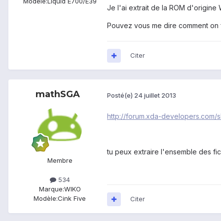
Modèle:
Liquid E700/E39
Je l'ai extrait de la ROM d'origine
Pouvez vous me dire comment on fai
Citer
mathSGA
Posté(e)
24 juillet 2013
http://forum.xda-developers.com
tu peux extraire l'ensemble des f
Membre
534
Marque:
WIKO
Modèle:
Cink Five
Citer