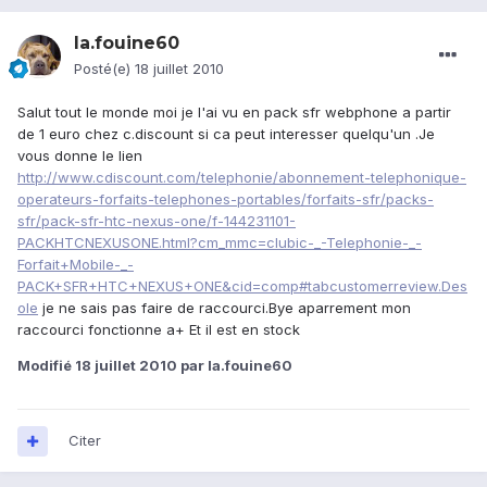
la.fouine60
Posté(e)
18 juillet 2010
Salut tout le monde moi je l'ai vu en pack sfr webphone a partir
de 1 euro chez c.discount si ca peut interesser quelqu'un .Je
vous donne le lien
http://www.cdiscount.com/telephonie/abonnement-telephonique-
operateurs-forfaits-telephones-portables/forfaits-sfr/packs-
sfr/pack-sfr-htc-nexus-one/f-144231101-
PACKHTCNEXUSONE.html?cm_mmc=clubic-_-Telephonie-_-
Forfait+Mobile-_-
PACK+SFR+HTC+NEXUS+ONE&cid=comp#tabcustomerreview.Des
ole
je ne sais pas faire de raccourci.Bye aparrement mon
raccourci fonctionne a+ Et il est en stock
Modifié
18 juillet 2010
par la.fouine60
Citer