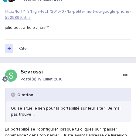
http://lci.tf1.fr/high-tech/2010-07/la-petite-mort-du-google-phone-
5929899.html
jolie petit article :( snif*
Citer
Sevrossi
Posté(e)
19 juillet 2010
Citation
Ou se situe le lien pour la portabilité sur leur site ? Je n'ai
pas trouvé ...
La portabilité se "configure" lorsque tu cliques sur "passer
commande" dans ton panier... Juste avant l'adresse de livraison