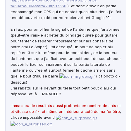
f=60&t=980&start=20#p37660
), et donc d'avoir en partie
endommagé mon GPS qui ne captait quasi plus rien , j'ai fait
une découverte (aidé par notre bienveillant Google ^^)!
En fait, pour amplifier le signal de l'antenne que j'ai abimée
(peut-être irais-je acheter du blindage cuivre pour guitare
pour tenter de réparer "proprement" sur les conseils de
notre ami Le Sniper), j'ai découpé un bout de papier alu
replié en 3 sur lui-même pour le consolider , de la hauteur
de l'antenne, que j'ai fixé avec un petit bout de scotch pour
pouvoir le fixer sommairement sur la partie latérale de
l'antenne cuivrée et surtout fermer le cache arrière sans
que le bout d'alu se barre
( cf photo ci-
dessous)
J'ai rabattu sur le devant du tel
le tout petit bout d'alu qui
dépasse
...et là......MIRACLE !!
Jamais eu de résultats aussi probants en nombre de sats et
et vitesse de fix, et même en intérieur à coté de ma fenêtre
,
chose impossible avant!