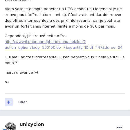
Alors voila je compte acheter un HTC desire ( ou legend si je ne
trouve pas d'offres interresantes). C'est vraiment dur de trouver
des offres interresantes a des prix interresants, car je souhaite
avoir un forfait sms/internet illimité a moins de 30€ par mois.
Cepandant, j'ai trouvé cette offre :
http://www6.phoneandphone.com/mobiles/?
action=options&idp=50010&ido=7&quantity=1&idf=447&duree=24
Qui ma l'air tres interresante. Qu'en pensez vous ? cela vaut t'il le
coup ?
merci d'avance :-)
a+
Citer
unicyclon