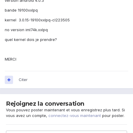
version android 4.0.3
bande 19100xxlpq
kernel 3.0.15-19100xxlpq-cl223505
no version iml74k.xxlpq
quel kernel dois je prendre?
MERCI
Citer
Rejoignez la conversation
Vous pouvez poster maintenant et vous enregistrez plus tard. Si
vous avez un compte,
connectez-vous maintenant
pour poster.