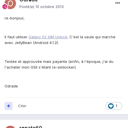
Posté(e)
10 octobre 2013
re-bonjour,
Il faut utiliser
Galaxy S2 SIM Unlock
. C'est la seule qui marche
avec JellyBean (Android 4.1.2).
Testée et approuvée mais payante (enfin, à l'époque, j'ai du
l'acheter mon GSII s'étant re-simlocker).
Odrade
Citer
1
renato60