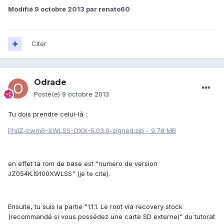
Modifié
9 octobre 2013
par renato60
Citer
Odrade
Posté(e)
9 octobre 2013
Tu dois prendre celui-là :
PhilZ-cwm6-XWLSS-OXX-5.03.0-signed.zip - 9.78 MB
en effet ta rom de base est "numero de version
JZ054K.I9100XWLSS" (je te cite).
Ensuite, tu suis la partie "1.1.1. Le root via recovery stock
(recommandé si vous possédez une carte SD externe)" du tutorat