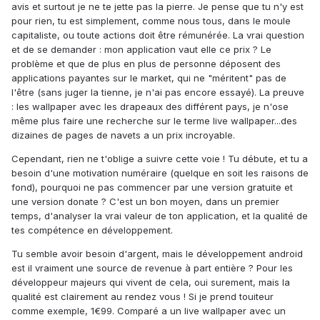
avis et surtout je ne te jette pas la pierre. Je pense que tu n'y est
pour rien, tu est simplement, comme nous tous, dans le moule
capitaliste, ou toute actions doit être rémunérée. La vrai question
et de se demander : mon application vaut elle ce prix ? Le
problème et que de plus en plus de personne déposent des
applications payantes sur le market, qui ne "méritent" pas de
l'être (sans juger la tienne, je n'ai pas encore essayé). La preuve
: les wallpaper avec les drapeaux des différent pays, je n'ose
même plus faire une recherche sur le terme live wallpaper...des
dizaines de pages de navets a un prix incroyable.
Cependant, rien ne t'oblige a suivre cette voie ! Tu débute, et tu a
besoin d'une motivation numéraire (quelque en soit les raisons de
fond), pourquoi ne pas commencer par une version gratuite et
une version donate ? C'est un bon moyen, dans un premier
temps, d'analyser la vrai valeur de ton application, et la qualité de
tes compétence en développement.
Tu semble avoir besoin d'argent, mais le développement android
est il vraiment une source de revenue à part entière ? Pour les
développeur majeurs qui vivent de cela, oui surement, mais la
qualité est clairement au rendez vous ! Si je prend touiteur
comme exemple, 1€99. Comparé a un live wallpaper avec un