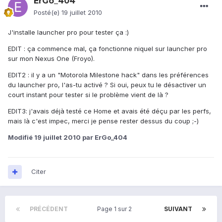
ErGo_404
Posté(e)
19 juillet 2010
J'installe launcher pro pour tester ça :)
EDIT : ça commence mal, ça fonctionne niquel sur launcher pro
sur mon Nexus One (Froyo).
EDIT2 : il y a un "Motorola Milestone hack" dans les préférences
du launcher pro, l'as-tu activé ? Si oui, peux tu le désactiver un
court instant pour tester si le problème vient de là ?
EDIT3: j'avais déjà testé ce Home et avais été déçu par les perfs,
mais là c'est impec, merci je pense rester dessus du coup ;-)
Modifié
19 juillet 2010
par ErGo_404
Citer
PRÉCÉDENT
Page 1 sur 2
SUIVANT