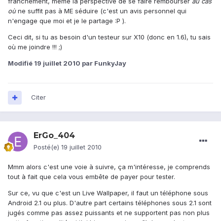
franchement, même la perspective de se faire rembourser
au cas
où
ne suffit pas à ME séduire (c'est un avis personnel qui
n'engage que moi et je le partage :P ).
Ceci dit, si tu as besoin d'un testeur sur X10 (donc en 1.6), tu sais
où me joindre !!! ;)
Modifié
19 juillet 2010
par FunkyJay
Citer
ErGo_404
Posté(e)
19 juillet 2010
Mmm alors c'est une voie à suivre, ça m'intéresse, je comprends
tout à fait que cela vous embête de payer pour tester.
Sur ce, vu que c'est un Live Wallpaper, il faut un téléphone sous
Android 2.1 ou plus. D'autre part certains téléphones sous 2.1 sont
jugés comme pas assez puissants et ne supportent pas non plus