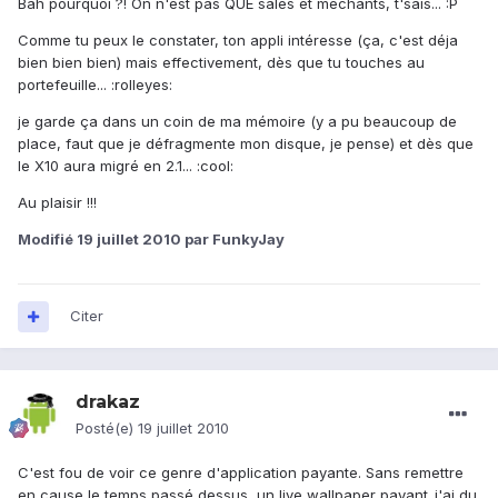
Bah pourquoi ?! On n'est pas QUE sales et méchants, t'sais... :P
Comme tu peux le constater, ton appli intéresse (ça, c'est déja
bien bien bien) mais effectivement, dès que tu touches au
portefeuille... :rolleyes:
je garde ça dans un coin de ma mémoire (y a pu beaucoup de
place, faut que je défragmente mon disque, je pense) et dès que
le X10 aura migré en 2.1... :cool:
Au plaisir !!!
Modifié
19 juillet 2010
par FunkyJay
Citer
drakaz
Posté(e)
19 juillet 2010
C'est fou de voir ce genre d'application payante. Sans remettre
en cause le temps passé dessus, un live wallpaper payant..j'ai du