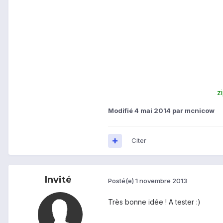
z
Modifié
4 mai 2014
par mcnicow
Citer
Invité
Posté(e)
1 novembre 2013
Très bonne idée ! A tester :)