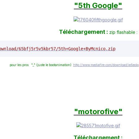
"5th Google
"
Téléchargement :
zip flashable :
ownload/65bfj5r5v5kbr57/5th+Google+ByMcnico.zip
pour les pros ^_^ (juste le bootanimation)
http://www.mediafire.com/download/ie6eol
"motorofive
"
Téléchargement :