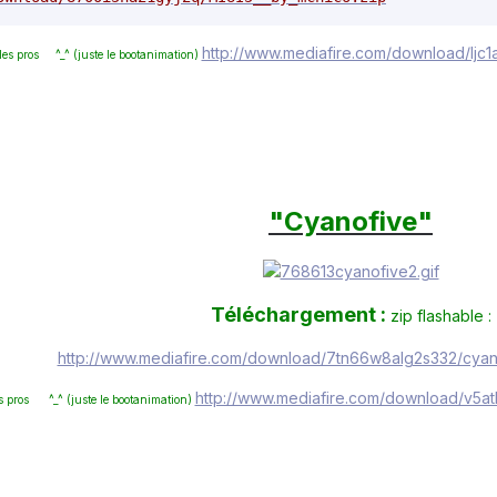
http://www.mediafire.com/download/ljc1a
les pros ^_^ (juste le bootanimation)
"Cyanofive
"
Téléchargement :
zip flashable :
http://www.mediafire.com/download/7tn66w8alg2s332/cyan
http://www.mediafire.com/download/v5at
s pros ^_^ (juste le bootanimation)