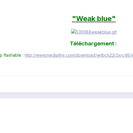
"Weak blue
"
Téléchargement :
ip flashable :
http://www.mediafire.com/download/wrlbch22r2xrc48