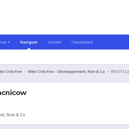
orum
Naviguer
Activité
Classement
ko Cink Five
Wiko Cink Five - Développement, Rom & Co
[BOOT] Le
mcnicow
ent, Rom & Co