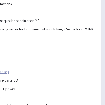
imations.
est quoi boot animation ?!"
ne (avec notre bon vieux wiko cink five, c'est le logo "CINK
uto ici)
tre carte SD
l- + power)
p