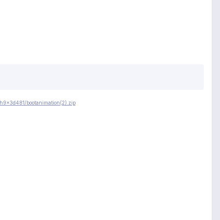
qh9x3d481/bootanimation(2).zip