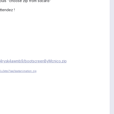
" puis "choose zip from sdcard"
ttendez !
vz4rysk4awmb9/bootscreenByMcnico.zip
u3etoi7lae/bootanimation.zip