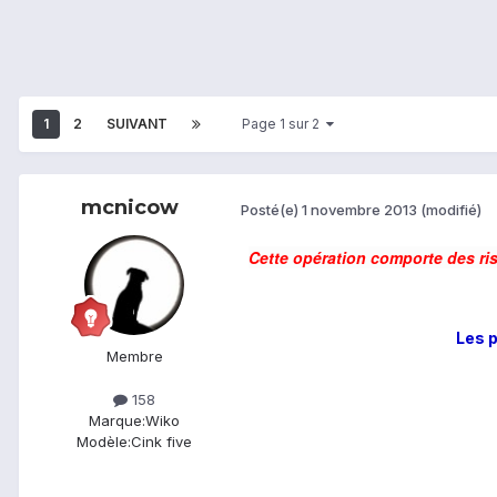
1
2
SUIVANT
Page 1 sur 2
mcnicow
Posté(e)
1 novembre 2013
(modifié)
Cette opération comporte des ri
Les p
Membre
158
Marque:
Wiko
Modèle:
Cink five