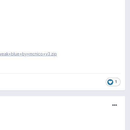
/weak+blue+by+mcnico+v3.zip
1