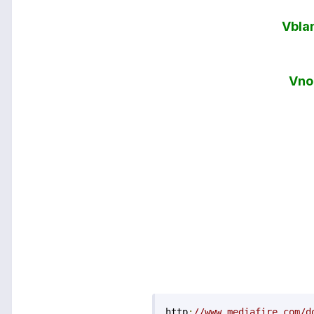
Vbla
Vno
http
:
//www.mediafire.com/d