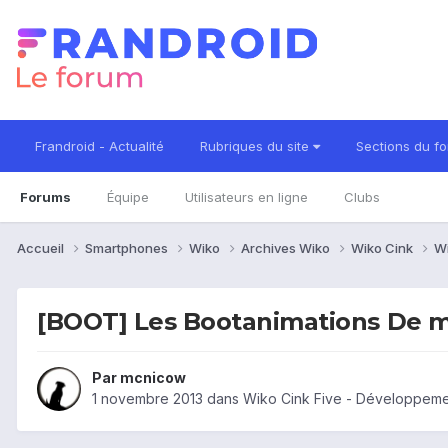
Frandroid - Actualité
Rubriques du site
Sections du f
Forums
Équipe
Utilisateurs en ligne
Clubs
Accueil
Smartphones
Wiko
Archives Wiko
Wiko Cink
Wi
[BOOT] Les Bootanimations De 
Par
mcnicow
1 novembre 2013
dans
Wiko Cink Five - Développem