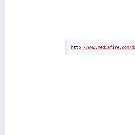
http
:
//www.mediafire.com/d