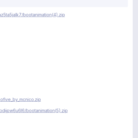
z5ta5jalk7/bootanimation(4).zip
ofive_by_mcnico.zip
bdijpw6u6l6/bootanimation(5).zip