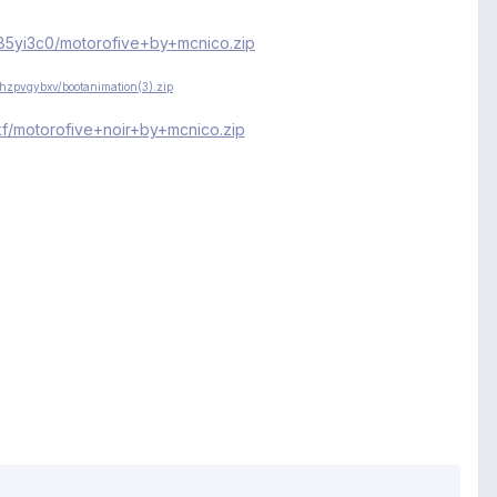
85yi3c0/motorofive+by+mcnico.zip
hzpvgybxv/bootanimation(3).zip
kf/motorofive+noir+by+mcnico.zip