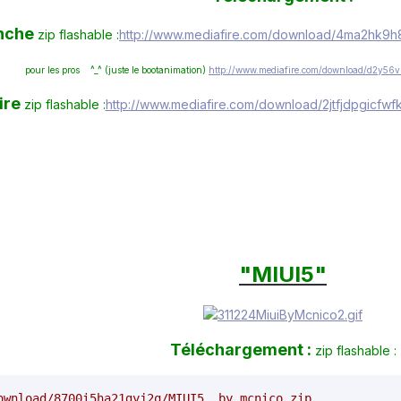
nche
zip flashable :
http://www.mediafire.com/download/4ma2hk9h
pour les pros ^_^ (juste le bootanimation)
http://www.mediafire.com/download/d2y56v
ire
zip flashable :
http://www.mediafire.com/download/2jtfjdpgicfwf
"MIUI5
"
Téléchargement :
zip flashable :
ownload/8700i5ha21gyj2q/MIUI5__by_mcnico.zip