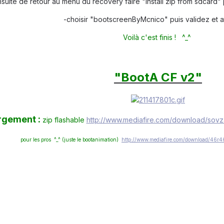
suite de retour au menu du recovery faire "install zip from sdcard
-choisir "bootscreenByMcnico" puis validez et a
Voilà c'est finis ! ^_^
"BootA CF v2"
rgement :
zip flashable
http://www.mediafire.com/download/so
pour les pros ^_^ (juste le bootanimation)
http://www.mediafire.com/download/46r46