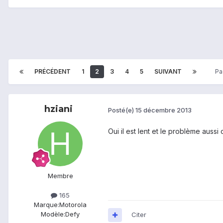
PRÉCÉDENT
1
2
3
4
5
SUIVANT
Pa
hziani
Posté(e)
15 décembre 2013
Oui il est lent et le problème aus
Membre
165
Marque:
Motorola
Modèle:
Defy
Citer