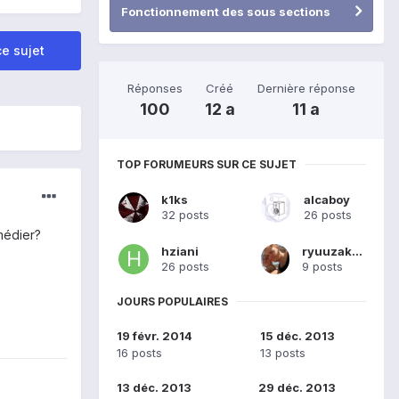
Fonctionnement des sous sections
e sujet
Réponses
Créé
Dernière réponse
100
12 a
11 a
TOP FORUMEURS SUR CE SUJET
k1ks
alcaboy
32 posts
26 posts
médier?
hziani
ryuuzaki13
26 posts
9 posts
JOURS POPULAIRES
19 févr. 2014
15 déc. 2013
16 posts
13 posts
13 déc. 2013
29 déc. 2013