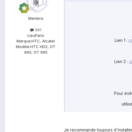
Membre
561
Lieu
Paris
Lien 1 :
c
Marque:
HTC, Alcatel
Modèle:
HTC HD2, OT
990, OT 995
Lien 2 :
c
Pour évite
utili
Je recommande toujours d'installer