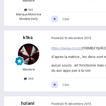
Membre
165
Marque:
Motorola
Modèle:
Defy
Citer
k1ks
Posté(e)
15 décembre 2013
https://mega.co.nz/#
!08MBXYjb!RZ
d'apres la matrice , les devs sont 
aucun soucis . art fonctionne mai
Membre
du aux apps pas a la rom
369
Citer
hziani
Posté(e)
15 décembre 2013