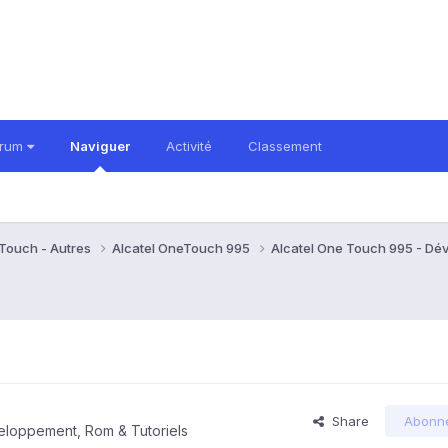
orum
Naviguer
Activité
Classement
eTouch - Autres
Alcatel OneTouch 995
Alcatel One Touch 995 - Dé
Share
Abonn
eloppement, Rom & Tutoriels