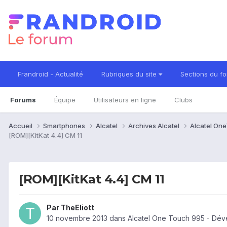
Frandroid - Actualité
Rubriques du site
Sections du f
Forums
Équipe
Utilisateurs en ligne
Clubs
Accueil
Smartphones
Alcatel
Archives Alcatel
Alcatel On
[ROM][KitKat 4.4] CM 11
[ROM][KitKat 4.4] CM 11
Par
TheEliott
10 novembre 2013
dans
Alcatel One Touch 995 - Dév