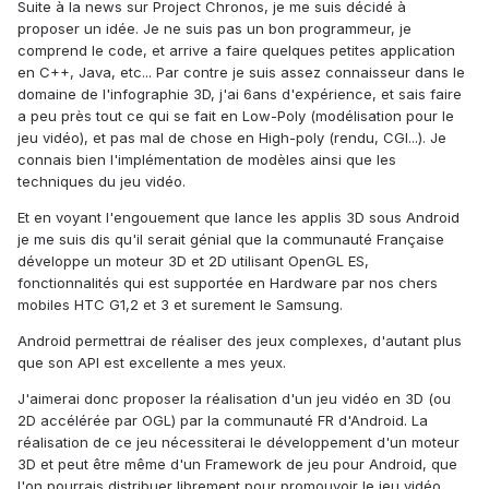
Suite à la news sur Project Chronos, je me suis décidé à
proposer un idée. Je ne suis pas un bon programmeur, je
comprend le code, et arrive a faire quelques petites application
en C++, Java, etc... Par contre je suis assez connaisseur dans le
domaine de l'infographie 3D, j'ai 6ans d'expérience, et sais faire
a peu près tout ce qui se fait en Low-Poly (modélisation pour le
jeu vidéo), et pas mal de chose en High-poly (rendu, CGI...). Je
connais bien l'implémentation de modèles ainsi que les
techniques du jeu vidéo.
Et en voyant l'engouement que lance les applis 3D sous Android
je me suis dis qu'il serait génial que la communauté Française
développe un moteur 3D et 2D utilisant OpenGL ES,
fonctionnalités qui est supportée en Hardware par nos chers
mobiles HTC G1,2 et 3 et surement le Samsung.
Android permettrai de réaliser des jeux complexes, d'autant plus
que son API est excellente a mes yeux.
J'aimerai donc proposer la réalisation d'un jeu vidéo en 3D (ou
2D accélérée par OGL) par la communauté FR d'Android. La
réalisation de ce jeu nécessiterai le développement d'un moteur
3D et peut être même d'un Framework de jeu pour Android, que
l'on pourrais distribuer librement pour promouvoir le jeu vidéo