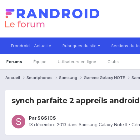
Frandroid - Actualité
Rubriques du site
Sections du f
Forums
Équipe
Utilisateurs en ligne
Clubs
Accueil
Smartphones
Samsung
Gamme Galaxy NOTE
Sam
synch parfaite 2 appreils andro
Par
SGS ICS
13 décembre 2013
dans
Samsung Galaxy Note II - Gén