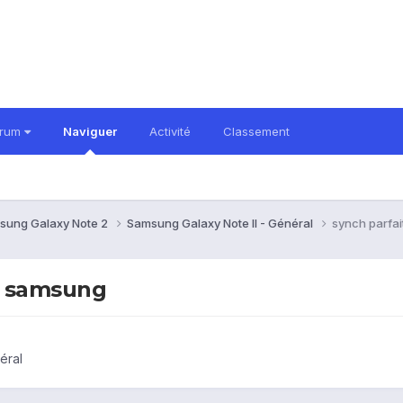
orum
Naviguer
Activité
Classement
sung Galaxy Note 2
Samsung Galaxy Note II - Général
synch parfai
id samsung
éral