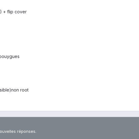
 + flip cover
 bouygues
sible)non root
nouvelles réponses.