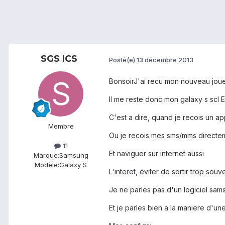
SGS ICS
Posté(e)
13 décembre 2013
BonsoirJ'ai recu mon nouveau jouet
Il me reste donc mon galaxy s scl E
C'est a dire, quand je recois un a
Membre
Ou je recois mes sms/mms directem
11
Et naviguer sur internet aussi
Marque:
Samsung
Modèle:
Galaxy S
L'interet, éviter de sortir trop so
Je ne parles pas d'un logiciel sam
Et je parles bien a la maniere d'un