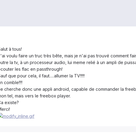
alut à tous!
'ai voulu faire un truc très bête, mais je n'ai pas trouvé comment fair
utre la tv, à un processeur audio, lui meme relié à un ampli de puis
couter les flac en passthrough!
auf que pour cela, il faut.....allumer la TV!!!!!
n comble!!!!
e cherche donc une appli android, capable de commander la freebox
on tel, mais vers le freebox player.
a existe?
erci!