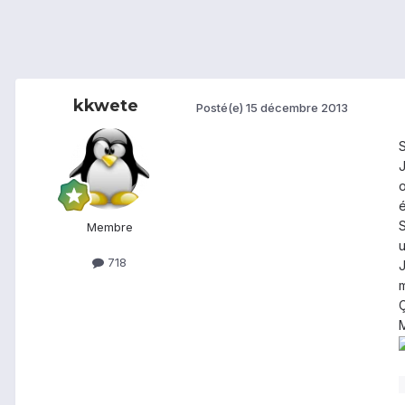
kkwete
Posté(e)
15 décembre 2013
S
J
o
é
S
Membre
u
718
J
m
Ç
M