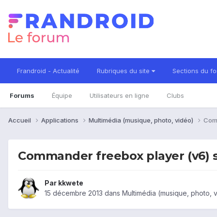
Frandroid - Actualité
Rubriques du site
Sections du f
Forums
Équipe
Utilisateurs en ligne
Clubs
Accueil
Applications
Multimédia (musique, photo, vidéo)
Comm
Commander freebox player (v6) s
Par
kkwete
15 décembre 2013
dans
Multimédia (musique, photo, 