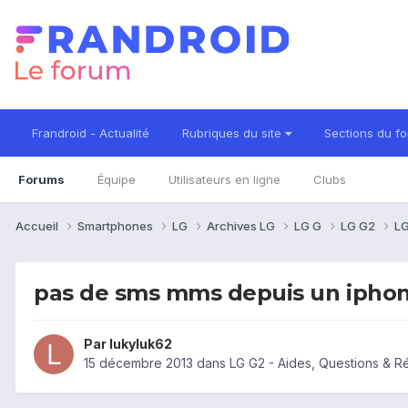
Frandroid - Actualité
Rubriques du site
Sections du f
Forums
Équipe
Utilisateurs en ligne
Clubs
Accueil
Smartphones
LG
Archives LG
LG G
LG G2
LG
pas de sms mms depuis un ipho
Par
lukyluk62
15 décembre 2013
dans
LG G2 - Aides, Questions & 