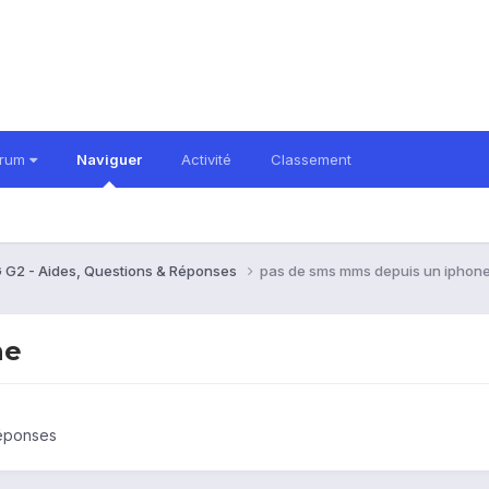
orum
Naviguer
Activité
Classement
 G2 - Aides, Questions & Réponses
pas de sms mms depuis un iphon
ne
Réponses