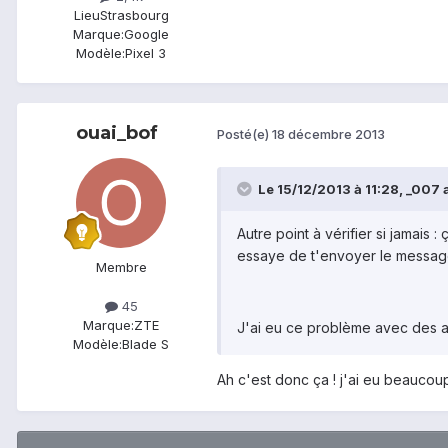
Lieu
Strasbourg
Marque:
Google
Modèle:
Pixel 3
ouai_bof
Posté(e)
18 décembre 2013
Le 15/12/2013 à 11:28, _007 a 
Autre point à vérifier si jamais
essaye de t'envoyer le message
Membre
45
Marque:
ZTE
J'ai eu ce problème avec des a
Modèle:
Blade S
Ah c'est donc ça ! j'ai eu beaucou