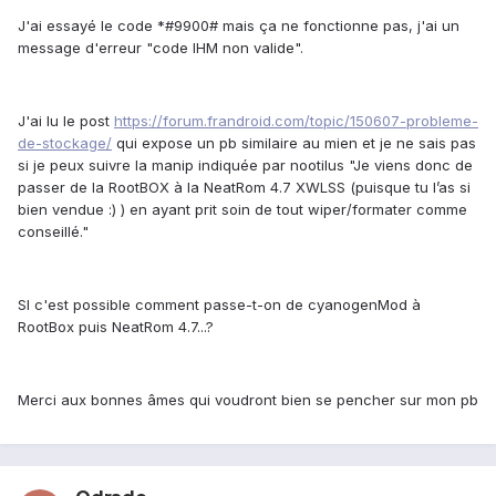
J'ai essayé le code *#9900# mais ça ne fonctionne pas, j'ai un
message d'erreur "code IHM non valide".
J'ai lu le post
https://forum.frandroid.com/topic/150607-probleme-
de-stockage/
qui expose un pb similaire au mien et je ne sais pas
si je peux suivre la manip indiquée par nootilus "Je viens donc de
passer de la RootBOX à la NeatRom 4.7 XWLSS (puisque tu l’as si
bien vendue
:)
) en ayant prit soin de tout wiper/formater comme
conseillé."
SI c'est possible comment passe-t-on de cyanogenMod à
RootBox puis NeatRom 4.7...?
Merci aux bonnes âmes qui voudront bien se pencher sur mon pb