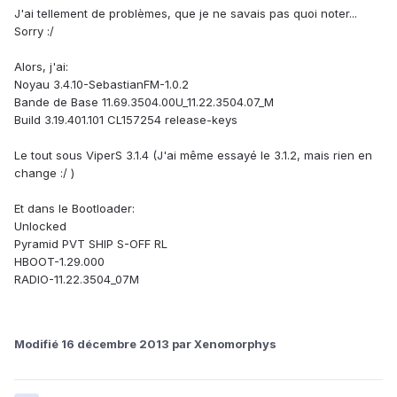
J'ai tellement de problèmes, que je ne savais pas quoi noter...
Sorry :/
Alors, j'ai:
Noyau 3.4.10-SebastianFM-1.0.2
Bande de Base 11.69.3504.00U_11.22.3504.07_M
Build 3.19.401.101 CL157254 release-keys
Le tout sous ViperS 3.1.4 (J'ai même essayé le 3.1.2, mais rien en
change :/ )
Et dans le Bootloader:
Unlocked
Pyramid PVT SHIP S-OFF RL
HBOOT-1.29.000
RADIO-11.22.3504_07M
Modifié
16 décembre 2013
par Xenomorphys