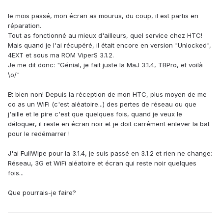
le mois passé, mon écran as mourus, du coup, il est partis en
réparation.
Tout as fonctionné au mieux d'ailleurs, quel service chez HTC!
Mais quand je l'ai récupéré, il était encore en version "Unlocked",
4EXT et sous ma ROM ViperS 3.1.2.
Je me dit donc: "Génial, je fait juste la MaJ 3.1.4, TBPro, et voilà
\o/"
Et bien non! Depuis la réception de mon HTC, plus moyen de me
co as un WiFi (c'est aléatoire...) des pertes de réseau ou que
j'aille et le pire c'est que quelques fois, quand je veux le
déloquer, il reste en écran noir et je doit carrément enlever la bat
pour le redémarrer !
J'ai FullWipe pour la 3.1.4, je suis passé en 3.1.2 et rien ne change:
Réseau, 3G et WiFi aléatoire et écran qui reste noir quelques
fois...
Que pourrais-je faire?