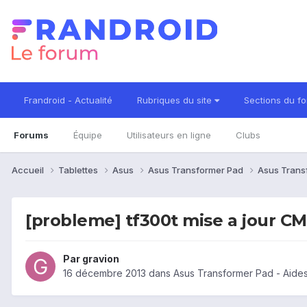
Frandroid - Actualité
Rubriques du site
Sections du f
Forums
Équipe
Utilisateurs en ligne
Clubs
Accueil
Tablettes
Asus
Asus Transformer Pad
Asus Trans
[probleme] tf300t mise a jour CM
Par
gravion
16 décembre 2013
dans
Asus Transformer Pad - Aide