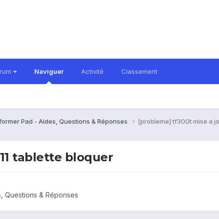
orum
Naviguer
Activité
Classement
former Pad - Aides, Questions & Réponses
[probleme] tf300t mise a j
11 tablette bloquer
s, Questions & Réponses