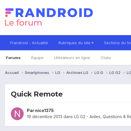
Frandroid - Actualité
Rubriques du site
Sections du f
Forums
Équipe
Utilisateurs en ligne
Clubs
Accueil
Smartphones
LG
Archives LG
LG G
LG G2
LG
Quick Remote
Par
nico1375
19 décembre 2013
dans
LG G2 - Aides, Questions & 