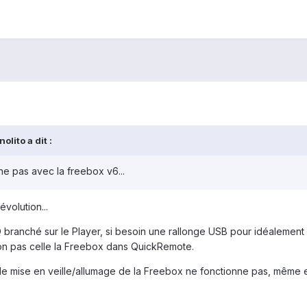
lito a dit :
e pas avec la freebox v6...
volution...
branché sur le Player, si besoin une rallonge USB pour idéalement p
non pas celle la Freebox dans QuickRemote.
e mise en veille/allumage de la Freebox ne fonctionne pas, même en