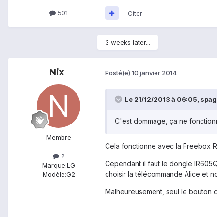
501
Citer
3 weeks later...
Nix
Posté(e)
10 janvier 2014
Le 21/12/2013 à 06:05, spagno
C'est dommage, ça ne fonctionn
Membre
Cela fonctionne avec la Freebox Ré
2
Cependant il faut le dongle IR605Q 
Marque:
LG
choisir la télécommande Alice et 
Modèle:
G2
Malheureusement, seul le bouton d