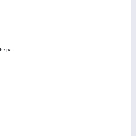
che pas
.