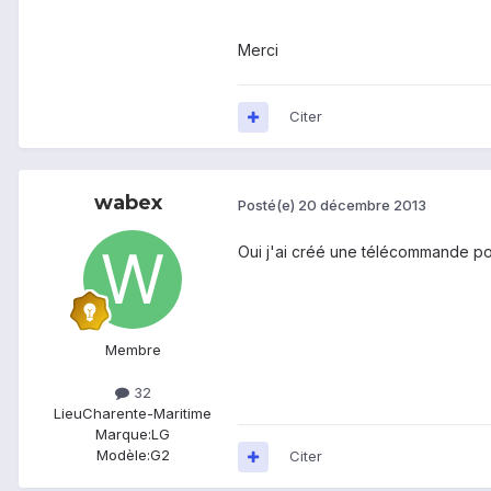
Merci
Citer
wabex
Posté(e)
20 décembre 2013
Oui j'ai créé une télécommande po
Membre
32
Lieu
Charente-Maritime
Marque:
LG
Modèle:
G2
Citer