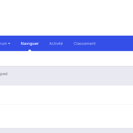
orum
Naviguer
Activité
Classement
dpad