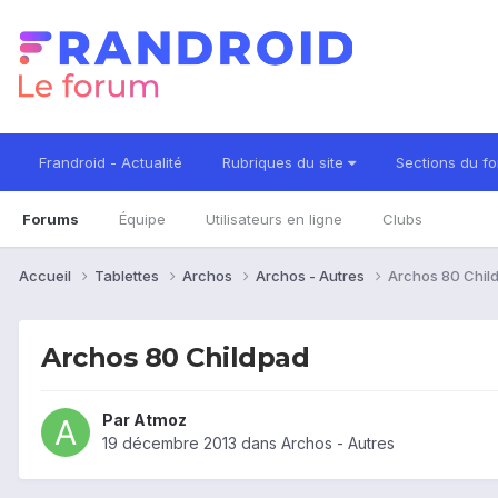
Frandroid - Actualité
Rubriques du site
Sections du f
Forums
Équipe
Utilisateurs en ligne
Clubs
Accueil
Tablettes
Archos
Archos - Autres
Archos 80 Chil
Archos 80 Childpad
Par
Atmoz
19 décembre 2013
dans
Archos - Autres