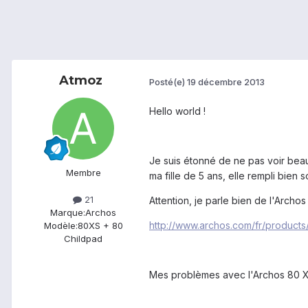
Atmoz
Posté(e)
19 décembre 2013
Hello world !
Je suis étonné de ne pas voir beau
Membre
ma fille de 5 ans, elle rempli bien s
21
Attention, je parle bien de l'Archos
Marque:
Archos
http://www.archos.com/fr/product
Modèle:
80XS + 80
Childpad
Mes problèmes avec l'Archos 80 XS 