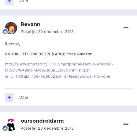
Citer
Revann
Posté(e)
20 décembre 2013
Bonsoir,
Il y a le HTC One 32 Go à 489€ chez Amazon.
http://www.amazon.fr/HTC-Smartphone-tactile-Android-
M%C3%A9moire/dp/B00BJL133C/ref=sr_1_1?
ie=UTF8&qid=1387568652&sr=8-1&keywords=Htc+one
Citer
oursondroidarm
Posté(e)
20 décembre 2013