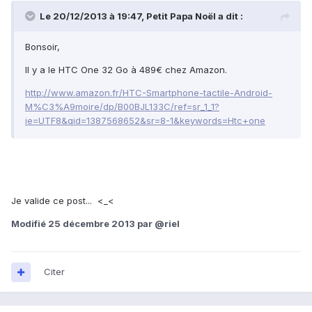
Le 20/12/2013 à 19:47, Petit Papa Noël a dit :
Bonsoir,
Il y a le HTC One 32 Go à 489€ chez Amazon.
http://www.amazon.fr/HTC-Smartphone-tactile-Android-
M%C3%A9moire/dp/B00BJL133C/ref=sr_1_1?
ie=UTF8&qid=1387568652&sr=8-1&keywords=Htc+one
Je valide ce post... <_<
Modifié
25 décembre 2013
par @riel
Citer