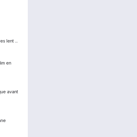
s lent ...
lim en
ique avant
nne