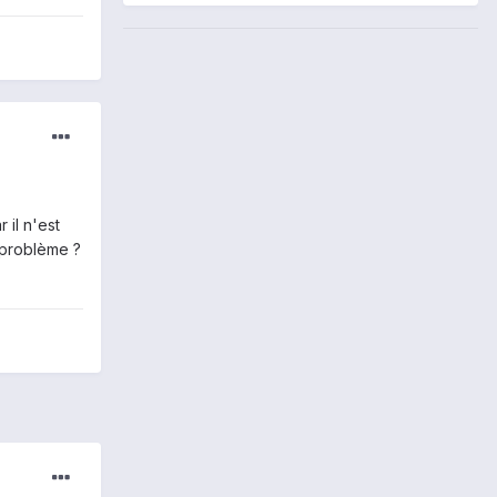
 il n'est
e problème ?