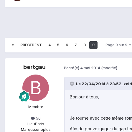
PRÉCÉDENT
4
5
6
7
8
9
Page 9 sur 9
bertgau
Posté(e)
4 mai 2014
(modifié)
Le 22/04/2014 à 23:52, zeldo
Bonjour à tous,
Membre
Je tourne avec cette même rom 
56
Lieu
Paris
Afin de pouvoir juger du gap te
Marque:
oneplus