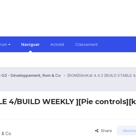
orum
Naviguer
Activité
Classement
 G2 - Développement, Rom & Co
[ROM]SlimKat 4.4.2 [BUILD STABLE 4/
LE 4/BUILD WEEKLY ][Pie controls][
Share
Abonn
 & Co