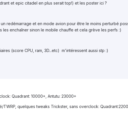
nt et epic citadel en plus serait top!) et les poster ici ?
 un redémarrage et en mode avion pour être le moins perturbé possi
as les enchaîner sinon le mobile chauffe et cela grève les perfs :)
aires (score CPU, ram, 3D...etc) m'intéressent aussi stp :)
clock: Quadrant: 10000+, Antutu: 23000+
té/TWRP, quelques tweaks Trickster, sans overclock: Quadrant:220