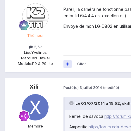
Pareil, la caméra ne fonctionne pas
en build 6/4.4.4 est excellente :)
Envoyé de mon LG-D802 en utilisan
Thémeur
2,6k
Lieu
Yvelines
Marque:
Huawei
Modèle:
P9 & P9 lite
Citer
Xili
Posté(e)
3 juillet 2014
(modifié)
Le 03/07/2014 à 15:52, skitho
kernel de savoca
http://forum
Membre
Amperific
http://forum.xda-de