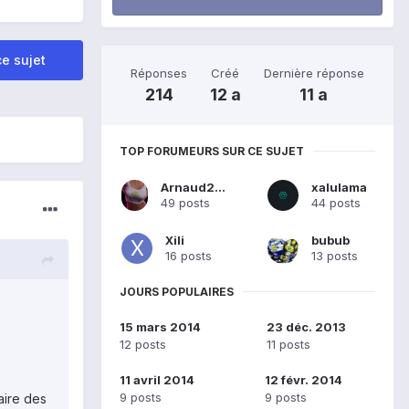
e sujet
Réponses
Créé
Dernière réponse
214
12 a
11 a
TOP FORUMEURS SUR CE SUJET
Arnaud2608
xalulama
49 posts
44 posts
Xili
bubub
16 posts
13 posts
JOURS POPULAIRES
15 mars 2014
23 déc. 2013
12 posts
11 posts
11 avril 2014
12 févr. 2014
9 posts
9 posts
aire des