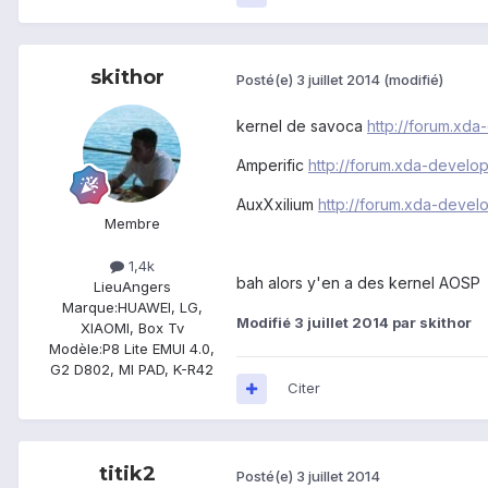
skithor
Posté(e)
3 juillet 2014
(modifié)
kernel de savoca
http://forum.xd
Amperific
http://forum.xda-devel
AuxXxilium
http://forum.xda-deve
Membre
1,4k
bah alors y'en a des kernel AOSP 
Lieu
Angers
Marque:
HUAWEI, LG,
Modifié
3 juillet 2014
par skithor
XIAOMI, Box Tv
Modèle:
P8 Lite EMUI 4.0,
G2 D802, MI PAD, K-R42
Citer
titik2
Posté(e)
3 juillet 2014