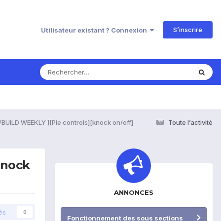
S’inscrire
Utilisateur existant ? Connexion
BUILD WEEKLY ][Pie controls][knock on/off]
Toute l’activité
knock
ANNONCES
és
0
Fonctionnement des sous sections