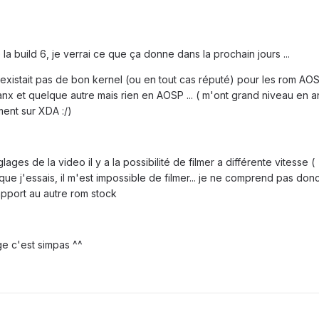
a build 6, je verrai ce que ça donne dans la prochain jours ...
existait pas de bon kernel (ou en tout cas réputé) pour les rom AO
anx et quelque autre mais rien en AOSP ... ( m'ont grand niveau en a
ment sur XDA :/)
ages de la video il y a la possibilité de filmer a différente vitesse (
e j'essais, il m'est impossible de filmer... je ne comprend pas donc
apport au autre rom stock
e c'est simpas ^^