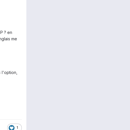
SP ? en
nglais me
 l'option,
1