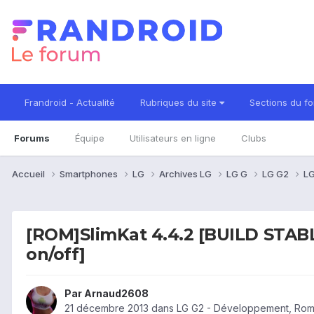
Frandroid - Actualité
Rubriques du site
Sections du f
Forums
Équipe
Utilisateurs en ligne
Clubs
Accueil
Smartphones
LG
Archives LG
LG G
LG G2
LG
[ROM]SlimKat 4.4.2 [BUILD STAB
on/off]
Par
Arnaud2608
21 décembre 2013
dans
LG G2 - Développement, Rom