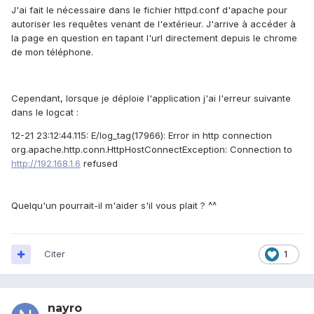
J'ai fait le nécessaire dans le fichier httpd.conf d'apache pour
autoriser les requêtes venant de l'extérieur. J'arrive à accéder à
la page en question en tapant l'url directement depuis le chrome
de mon téléphone.
Cependant, lorsque je déploie l'application j'ai l'erreur suivante
dans le logcat :
12-21 23:12:44.115: E/log_tag(17966): Error in http connection
org.apache.http.conn.HttpHostConnectException: Connection to
http://192.168.1.6
refused
Quelqu'un pourrait-il m'aider s'il vous plait ? ^^
Citer
1
nayro