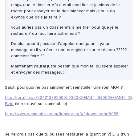
emg4 que le dossier efs a etait modifier et je viens de le
rooter pour essayer de le desimlocker mais je suis en
exynos que dois je faire ?
vous auriez pas un dossier efs a me filer pour que je le
restaure ? ou faut faire autrement ?
De plus quand j'essaie d'appeler quelqu'un il ya un
message ou il y'a écrit : non enregistrer sur le réseau ?????
comment faire ??
Maintenant j'aurai juste besoin que mon tel puissent appeler
et envoyer des messages. :(
Salut, pourquoi ne pas simplement réinstaller une rom MG4 ?
http://terafile.co/924213792999/I9300XXEMG4_I9300XEFEMG2_XE
F.zip
(lien trouvé sur sammobile)
http://www.sammobile.com/firmwares/3/?download=18055
Je ne crois pas que tu puisses restaurer la (partition ?) EFS d'un