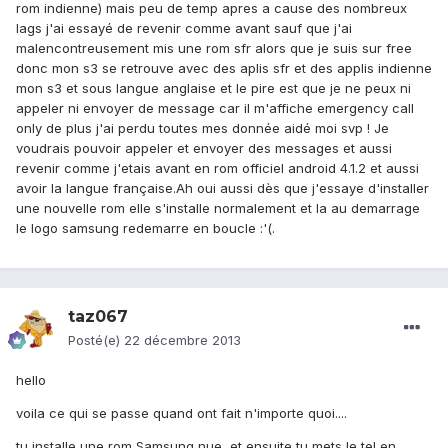
rom indienne) mais peu de temp apres a cause des nombreux
lags j'ai essayé de revenir comme avant sauf que j'ai
malencontreusement mis une rom sfr alors que je suis sur free
donc mon s3 se retrouve avec des aplis sfr et des applis indienne
mon s3 et sous langue anglaise et le pire est que je ne peux ni
appeler ni envoyer de message car il m'affiche emergency call
only de plus j'ai perdu toutes mes donnée aidé moi svp ! Je
voudrais pouvoir appeler et envoyer des messages et aussi
revenir comme j'etais avant en rom officiel android 4.1.2 et aussi
avoir la langue française.Ah oui aussi dès que j'essaye d'installer
une nouvelle rom elle s'installe normalement et la au demarrage
le logo samsung redemarre en boucle :'(.
taz067
Posté(e)
22 décembre 2013
hello
voila ce qui se passe quand ont fait n'importe quoi....
tu installe une rom Samsung nue, et ensuite tu mets le tel en