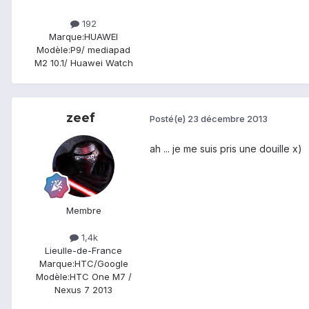
192
Marque:
HUAWEI
Modèle:
P9/ mediapad
M2 10.1/ Huawei Watch
zeef
Posté(e)
23 décembre 2013
ah ... je me suis pris une douille x)
Membre
1,4k
Lieu
Ile-de-France
Marque:
HTC/Google
Modèle:
HTC One M7 /
Nexus 7 2013