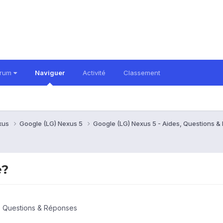
orum
Naviguer
Activité
Classement
xus
Google (LG) Nexus 5
Google (LG) Nexus 5 - Aides, Questions 
e?
, Questions & Réponses