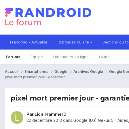
Frandroid - Actualité
Rubriques du site
Sections du f
Forums
Équipe
Utilisateurs en ligne
Clubs
Accueil
Smartphones
Google
Archives Google
Google Ne
pixel mort premier jour - garantie?
pixel mort premier jour - garanti
Par
Lion_HammerD
22 décembre 2013
dans
Google (LG) Nexus 5 - Aides