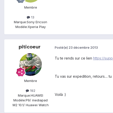
Membre
13
Marque:
Sony Ericson
Modèle:
Xperia Play
piticoeur
Posté(e)
23 décembre 2013
Tu te rends sur ce lien
https://sup
Tu vas sur expedition, retours.... t
Membre
192
Voilà :)
Marque:
HUAWEI
Modèle:
P9/ mediapad
M2 10.1/ Huawei Watch