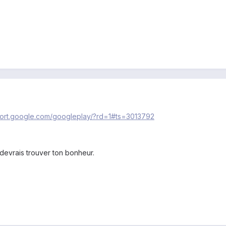
port.google.com/googleplay/?rd=1#ts=3013792
u devrais trouver ton bonheur.